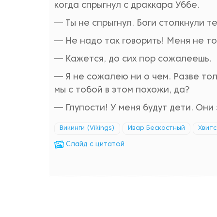
когда спрыгнул с драккара Уббе.
— Ты не спрыгнул. Боги столкнули те
— Не надо так говорить! Меня не то
— Кажется, до сих пор сожалеешь.
— Я не сожалею ни о чем. Разве толь
мы с тобой в этом похожи, да?
— Глупости! У меня будут дети. Они 
Викинги (Vikings)
Ивар Бескостный
Хвит
Cлайд с цитатой