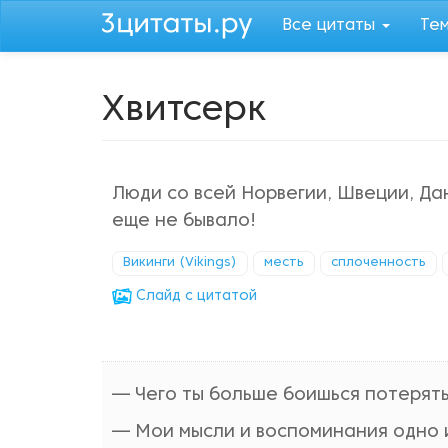
Перейти
Все цитаты
Те
к
основному
содержанию
Хвитсерк
Люди со всей Норвегии, Швеции, Да
еще не бывало!
Викинги (Vikings)
месть
сплоченность
Cлайд с цитатой
— Чего ты больше боишься потерят
— Мои мысли и воспоминания одно и