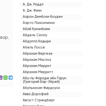
А. Дж. Риддл
А. Дж. Финн
Аарон Дембски-Боуден
Аарто Паасилинна
Абай Кунанбаев
Абдель Селлу
вар,
Абдулла Кадыри
Абель Поссе
Абрахам Вергезе
Абрахам Маслоу
Абрахам Меррит
Абрахам Мерритт
Абу-ль-Фарадж ибн Гарун
(Григорий Бар-Эбрей)
Абулькасим Фирдоуси
Авва Дорофей
Август Стриндберг