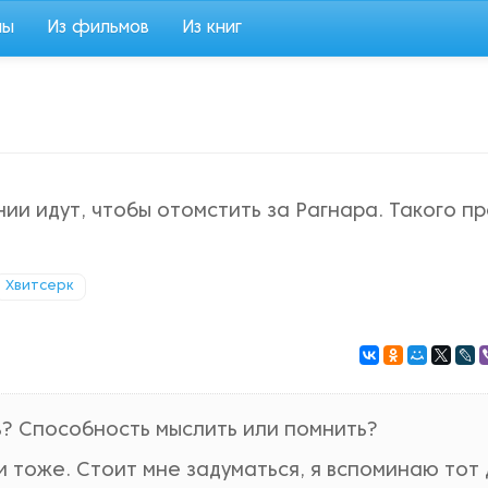
мы
Из фильмов
Из книг
нии идут, чтобы отомстить за Рагнара. Такого п
Хвитсерк
ь? Способность мыслить или помнить?
 тоже. Стоит мне задуматься, я вспоминаю тот 