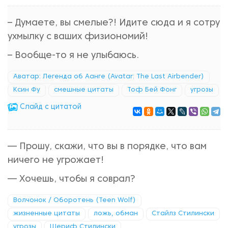
– Думаете, вы смелые?! Идите сюда и я сотру
ухмылку с ваших физиономий!
– Вообще-то я не улыбаюсь.
Аватар: Легенда об Аанге (Avatar: The Last Airbender)
Ксин Фу
смешные цитаты
Тоф Бей Фонг
угрозы
Cлайд с цитатой
— Прошу, скажи, что вы в порядке, что вам
ничего не угрожает!
— Хочешь, чтобы я соврал?
Волчонок / Оборотень (Teen Wolf)
жизненные цитаты
ложь, обман
Стайлз Стилински
угрозы
Шериф Стилински