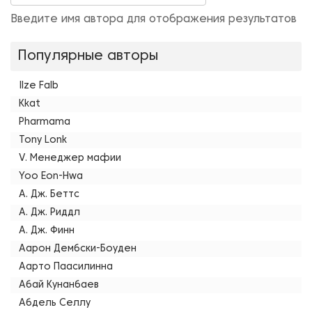
Введите имя автора для отображения результатов
Популярные авторы
Ilze Falb
Kkat
Pharmama
Tony Lonk
V. Менеджер мафии
Yoo Eon-Hwa
А. Дж. Беттс
А. Дж. Риддл
А. Дж. Финн
Аарон Дембски-Боуден
Аарто Паасилинна
Абай Кунанбаев
Абдель Селлу