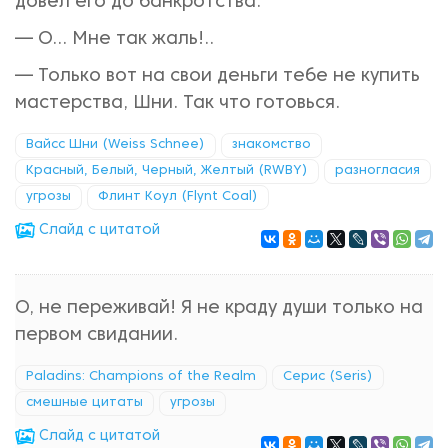
довёл его до банкротства.
— О... Мне так жаль!..
— Только вот на свои деньги тебе не купить
мастерства, Шни. Так что готовься.
Вайсс Шни (Weiss Schnee)
знакомство
Красный, Белый, Черный, Желтый (RWBY)
разногласия
угрозы
Флинт Коул (Flynt Coal)
Cлайд с цитатой
О, не переживай! Я не краду души только на
первом свидании.
Paladins: Champions of the Realm
Серис (Seris)
смешные цитаты
угрозы
Cлайд с цитатой