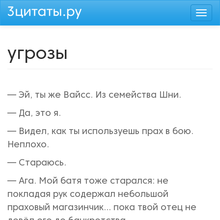
Перейти
Togg
к
navi
основному
содержанию
угрозы
— Эй, ты же Вайсс. Из семейства Шни.
— Да, это я.
— Видел, как ты используешь прах в бою.
Неплохо.
— Стараюсь.
— Ага. Мой батя тоже старался: не
покладая рук содержал небольшой
праховый магазинчик... пока твой отец не