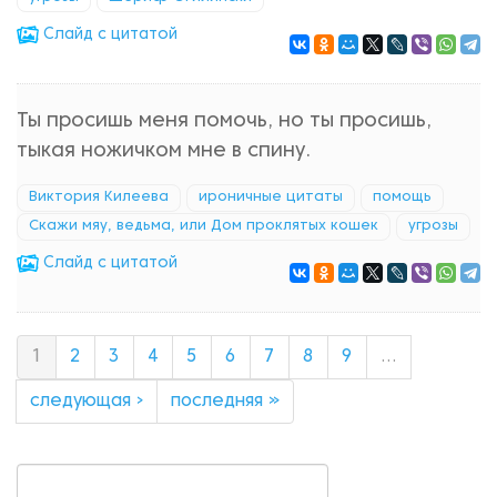
Cлайд с цитатой
Ты просишь меня помочь, но ты просишь,
тыкая ножичком мне в спину.
Виктория Килеева
ироничные цитаты
помощь
Скажи мяу, ведьма, или Дом проклятых кошек
угрозы
Cлайд с цитатой
1
2
3
4
5
6
7
8
9
…
следующая ›
последняя »