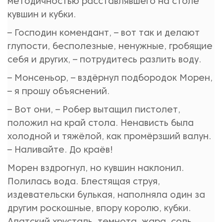
методичностью расставлявшего на столе
кувшин и кубки.
– Господин комендант, – вот так и делают
глупости, бесполезные, ненужные, гробящие
себя и других, – потрудитесь разлить воду.
– Монсеньор, – вздёрнул подбородок Морен,
– я прошу объяснений.
– Вот они, – Робер вытащил пистолет,
положил на край стола. Ненависть была
холодной и тяжёлой, как промёрзший валун.
– Наливайте. До краёв!
Морен вздрогнул, но кувшин наклонил.
Полилась вода. Блестящая струя,
издевательски булькая, наполняла один за
другим роскошные, впору королю, кубки.