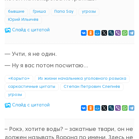
бывшие
Гриша
Папа Say
угрозы
Юрий Ильичёв
Cлайд с цитатой
— Учти, я не один.
— Ну я вас потом посчитаю...
«Корыто»
Из жизни начальника уголовного розыска
саркастичные цитаты
Степан Петрович Слепнёв
угрозы
Cлайд с цитатой
– Рокэ, хотите воды? – закатные твари, он не
должен называть Ворона по имени. Здесь не