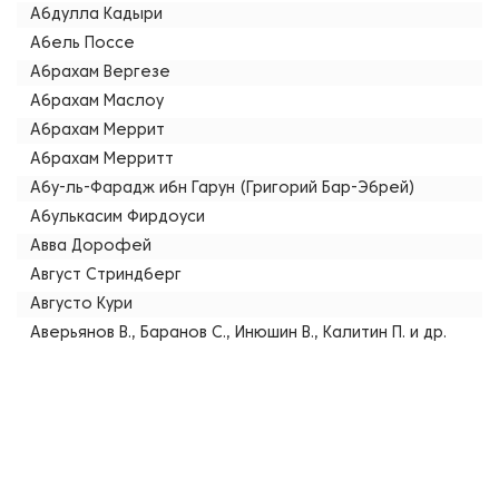
Абдулла Кадыри
Абель Поссе
Абрахам Вергезе
Абрахам Маслоу
Абрахам Меррит
Абрахам Мерритт
Абу-ль-Фарадж ибн Гарун (Григорий Бар-Эбрей)
Абулькасим Фирдоуси
Авва Дорофей
Август Стриндберг
Августо Кури
Аверьянов В., Баранов С., Инюшин В., Калитин П. и др.