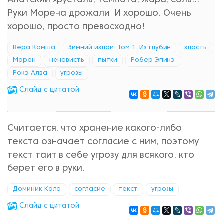
Алатский хрусталь, темнота, жара, соль...
Руки Морена дрожали. И хорошо. Очень
хорошо, просто превосходно!
Вера Камша
Зимний излом. Том 1. Из глубин
злость
Морен
ненависть
пытки
Робер Эпинэ
Рокэ Алва
угрозы
Cлайд с цитатой
Считается, что хранение какого-либо
текста означает согласие с ним, поэтому
текст таит в себе угрозу для всякого, кто
берет его в руки.
Доминик Кола
согласие
текст
угрозы
Cлайд с цитатой