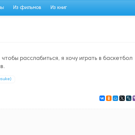
мы
Из фильмов
Из книг
 чтобы расслабиться, я хочу играть в баскетбол
в.
asuke)