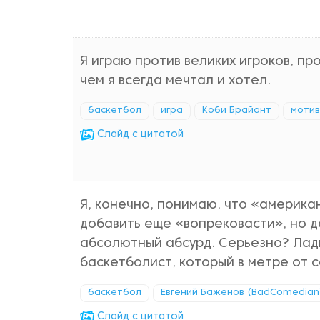
Я играю против великих игроков, пр
чем я всегда мечтал и хотел.
баскетбол
игра
Коби Брайант
моти
Cлайд с цитатой
Я, конечно, понимаю, что «американ
добавить еще «вопрековасти», но д
абсолютный абсурд. Серьезно? Лад
баскетболист, который в метре от с
баскетбол
Евгений Баженов (BadComedian
Cлайд с цитатой