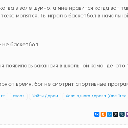
когда в зале шумно, а мне нравится когда вот та
дь тоже молятся. Ты играл в баскетбол в начально
е не баскетбол.
ня появилась вакансия в школьной команде, это 
теряют время, бог не смотрит спортивные програ
отт
спорт
Уайти Дарем
Холм одного дерева (One Tree H