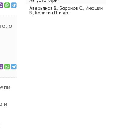
Августо Кури
Аверьянов В., Баранов С., Инюшин
В., Калитин П. и др.
то, о
тели
а и