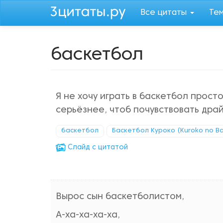
Перейти
Все цитаты
Те
к
основному
содержанию
баскетбол
Я не хочу играть в баскетбол просто
серьёзнее, чтоб почувствовать драй
баскетбол
Баскетбол Куроко (Kuroko no B
Cлайд с цитатой
Вырос сын баскетболистом,
А-ха-ха-ха-ха,