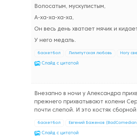
Волосатым, мускулистым,
А-ха-ха-ха-ха,
Он весь день хватает мячик и кидает
У него медаль.
баскетбол
Лилипутская любовь
Ногу св
Cлайд с цитатой
Внезапно в ночи у Александра прих
прежнего прихватывают колени Сер
почти слепой. И это костяк сборно
баскетбол
Евгений Баженов (BadComedian
Cлайд с цитатой