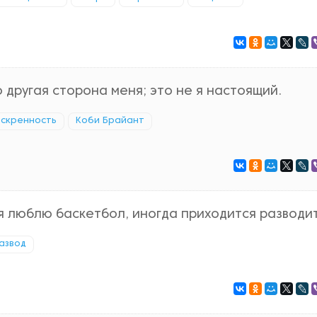
о другая сторона меня; это не я настоящий.
искренность
Коби Брайант
 я люблю баскетбол, иногда приходится разводит
азвод