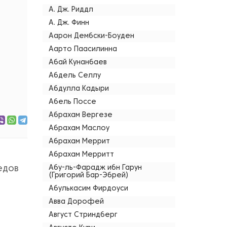
А. Дж. Риддл
А. Дж. Финн
Аарон Дембски-Боуден
Аарто Паасилинна
Абай Кунанбаев
Абдель Селлу
Абдулла Кадыри
Абель Поссе
Абрахам Вергезе
Абрахам Маслоу
Абрахам Меррит
Абрахам Мерритт
едов
Абу-ль-Фарадж ибн Гарун
(Григорий Бар-Эбрей)
Абулькасим Фирдоуси
Авва Дорофей
Август Стриндберг