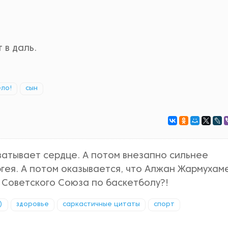
 в даль.
ело!
сын
ватывает сердце. А потом внезапно сильнее
гея. А потом оказывается, что Алжан Жармухам
й Советского Союза по баскетболу?!
)
здоровье
саркастичные цитаты
спорт