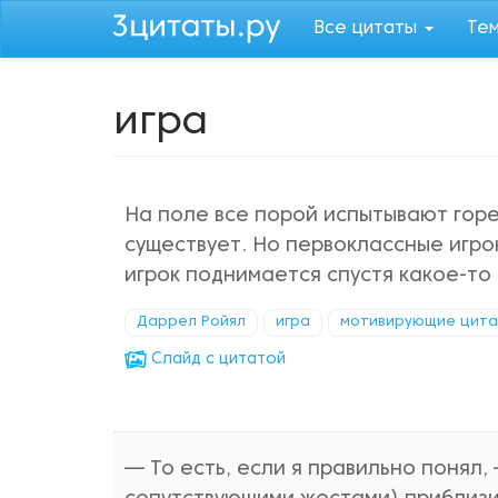
Перейти
Все цитаты
Те
к
основному
содержанию
игра
На поле все порой испытывают горе
существует. Но первоклассные игро
игрок поднимается спустя какое-то
Даррел Ройял
игра
мотивирующие цит
Cлайд с цитатой
— То есть, если я правильно понял,