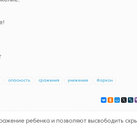
ажение,
е!
т
опасность
сражения
унижение
Форкон
бражение ребенка и позволяют высвободить скр