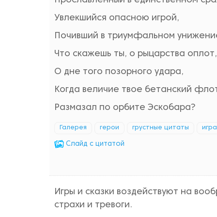
Прославленный в единственном ср
Увлекшийся опасною игрой,
Почивший в триумфальном унижени
Что скажешь ты, о рыцарства оплот,
О дне того позорного удара,
Когда величие твое бетанский фло
Размазал по орбите Эскобара?
Галерея
герои
грустные цитаты
игра
Cлайд с цитатой
Игры и сказки воздействуют на воо
страхи и тревоги.