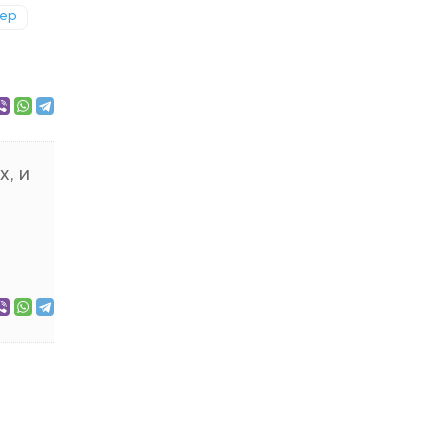
кер
х, и