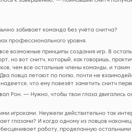
лось к завершению, — поймавший снитч получа
бычно забивает команда без учёта снитча?
грах профессионального уровня.
 все возможные принципы создания игр. В остал
рт, но вот снитч, который, как говоришь, практ
ков, чем все остальные члены команды, и таким
Два ловца летают по полю, почти не взаимодей
х надеется, что ему повезёт заметить снитч перв
вал Рон. — Нужно, чтобы твои глаза двигались 
гими игроками. Неужели действительно так инт
гает глазами? И когда одному из ловцов наконец
 обесценивает работу, проделанную остальными