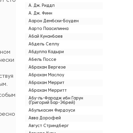
ет сто
А. Дж. Риддл
А. Дж. Финн
Аарон Дембски-Боуден
Аарто Паасилинна
Абай Кунанбаев
Абдель Селлу
ьном
Абдулла Кадыри
ически
Абель Поссе
Абрахам Вергезе
Абрахам Маслоу
ствуя
Абрахам Меррит
ым.
Абрахам Мерритт
особым
Абу-ль-Фарадж ибн Гарун
(Григорий Бар-Эбрей)
Абулькасим Фирдоуси
ересно
Авва Дорофей
Август Стриндберг