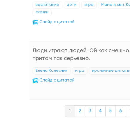
воспитание
дети
игра
Мама и сын. К
сказки
Cлайд с цитатой
Люди играют людей. Ой как смешно. 
притом так серьезно.
Елена Колесник
игра
ироничные цитаты
Cлайд с цитатой
1
2
3
4
5
6