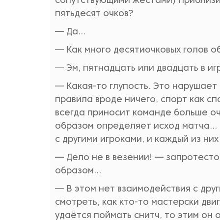
сопутствующими жестами) приблизи
пятьдесят очков?
— Да…
— Как много десятиочковых голов о
— Эм, пятнадцать или двадцать в и
— Какая-то глупость. Это нарушает
правила вроде ничего, спорт как спо
всегда приносит команде больше оч
образом определяет исход матча… 
с другими игроками, и каждый из ни
— Дело не в везении! — запротесто
образом…
— В этом нет взаимодействия с дру
смотреть, как кто-то мастерски дви
удаётся поймать снитч, то этим он