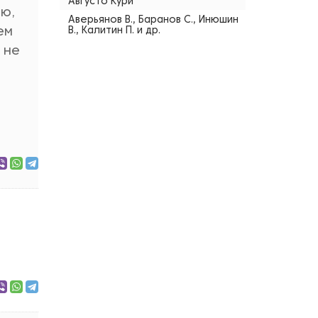
Августо Кури
ию,
Аверьянов В., Баранов С., Инюшин
ем
В., Калитин П. и др.
 не