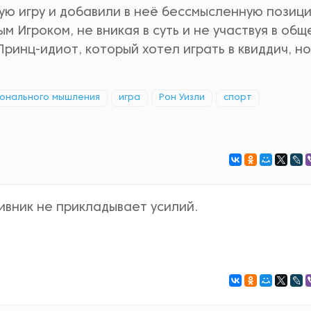
ную игру и добавили в неё бессмысленную позиц
м Игроком, не вникая в суть и не участвуя в общ
ринц-идиот, который хотел играть в квиддич, но
ионального мышления
игра
Рон Уизли
спорт
ивник не прикладывает усилий.