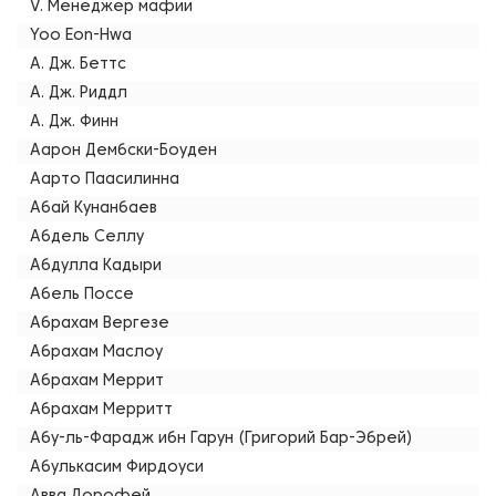
V. Менеджер мафии
Yoo Eon-Hwa
А. Дж. Беттс
А. Дж. Риддл
А. Дж. Финн
Аарон Дембски-Боуден
Аарто Паасилинна
Абай Кунанбаев
Абдель Селлу
Абдулла Кадыри
Абель Поссе
Абрахам Вергезе
Абрахам Маслоу
Абрахам Меррит
Абрахам Мерритт
Абу-ль-Фарадж ибн Гарун (Григорий Бар-Эбрей)
Абулькасим Фирдоуси