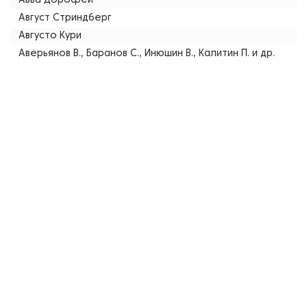
Авва Дорофей
Август Стриндберг
Августо Кури
Аверьянов В., Баранов С., Инюшин В., Калитин П. и др.