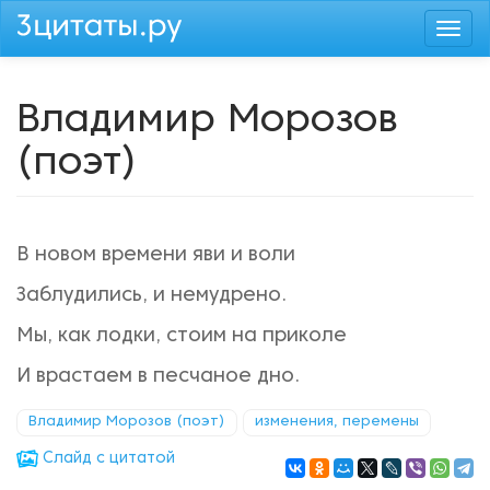
Перейти
Togg
к
navi
основному
содержанию
Владимир Морозов
(поэт)
В новом времени яви и воли
Заблудились, и немудрено.
Мы, как лодки, стоим на приколе
И врастаем в песчаное дно.
Владимир Морозов (поэт)
изменения, перемены
Cлайд с цитатой