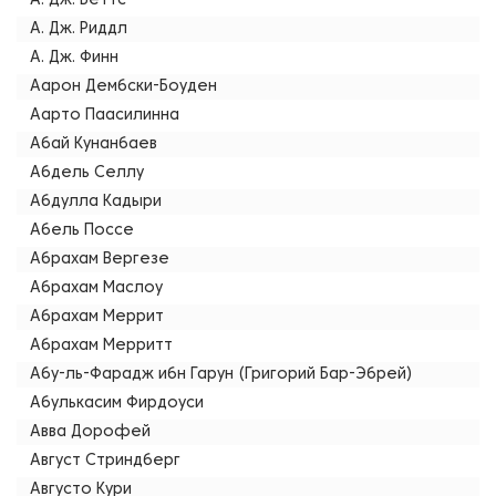
А. Дж. Беттс
А. Дж. Риддл
А. Дж. Финн
Аарон Дембски-Боуден
Аарто Паасилинна
Абай Кунанбаев
Абдель Селлу
Абдулла Кадыри
Абель Поссе
Абрахам Вергезе
Абрахам Маслоу
Абрахам Меррит
Абрахам Мерритт
Абу-ль-Фарадж ибн Гарун (Григорий Бар-Эбрей)
Абулькасим Фирдоуси
Авва Дорофей
Август Стриндберг
Августо Кури