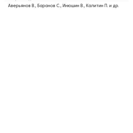
Аверьянов В., Баранов С., Инюшин В., Калитин П. и др.