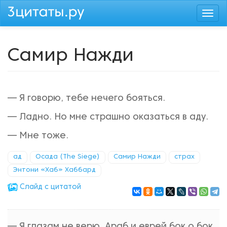
Перейти
Togg
к
navi
основному
содержанию
Самир Нажди
— Я говорю, тебе нечего бояться.
— Ладно. Но мне страшно оказаться в аду.
— Мне тоже.
ад
Осада (The Siege)
Самир Нажди
страх
Энтони «Хаб» Хаббард
Cлайд с цитатой
— Я глазам не верю. Араб и еврей бок о бок.