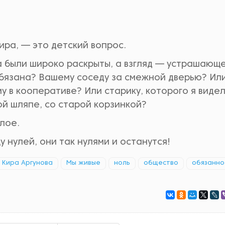
ира, — это детский вопрос.
а были широко раскрыты, а взгляд — устрашающ
 обязана? Вашему соседу за смежной дверью? Ил
у в кооперативе? Или старику, которого я видел
ой шляпе, со старой корзинкой?
лое.
 нулей, они так нулями и останутся!
Кира Аргунова
Мы живые
ноль
общество
обязанно