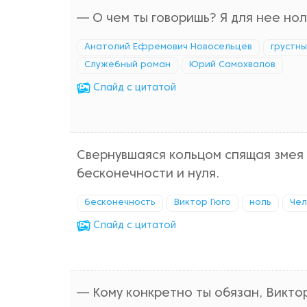
— О чем ты говоришь? Я для нее нол
Анатолий Ефремович Новосельцев
грустн
Служебный роман
Юрий Самохвалов
Cлайд с цитатой
Свернувшаяся кольцом спящая змея 
бесконечности и нуля.
бесконечность
Виктор Гюго
ноль
Чел
Cлайд с цитатой
— Кому конкретно ты обязан, Виктор