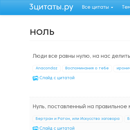
Перейти
Все цитаты
Те
к
основному
содержанию
ноль
Люди все равны нулю, на нас делить
Anacondaz
Воспоминания о тебе
ирони
Cлайд с цитатой
Нуль, поставленный на правильное 
Бертран и Ратон, или Искусство заговора
Б
Cлайд с цитатой