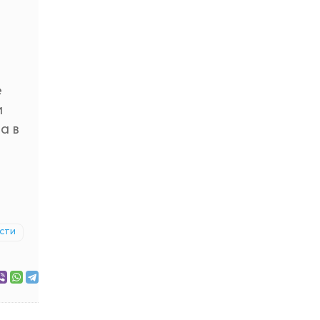
е
и
а в
сти