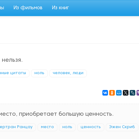
мы
Из фильмов
Из книг
 нельзя.
чные цитаты
ноль
человек, люди
место, приобретает большую ценность.
ертран Ранцау
место
ноль
ценность
Эжен Скриб