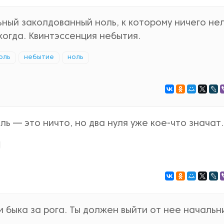
ный заколдованный ноль, к которому ничего не
икогда. Квинтэссенция небытия.
оль
небытие
ноль
ь — это ничто, но два нуля уже кое-что значат.
и быка за рога. Ты должен выйти от нее начальн