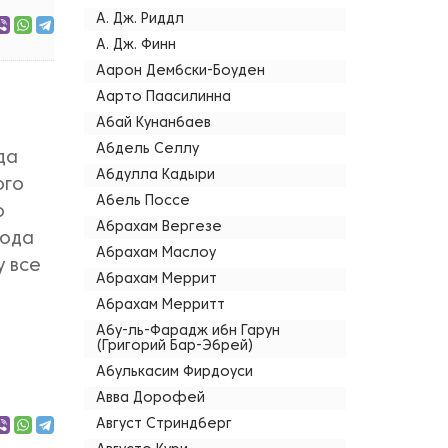
А. Дж. Риддл
А. Дж. Финн
Аарон Дембски-Боуден
Аарто Паасилинна
Абай Кунанбаев
Абдель Селлу
да
Абдулла Кадыри
ого
Абель Поссе
о
Абрахам Вергезе
сюда
Абрахам Маслоу
у все
Абрахам Меррит
Абрахам Мерритт
Абу-ль-Фарадж ибн Гарун
(Григорий Бар-Эбрей)
Абулькасим Фирдоуси
Авва Дорофей
Август Стриндберг