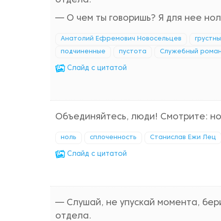
отдела.
— О чем ты говоришь? Я для нее нол
Анатолий Ефремович Новосельцев
грустн
подчиненные
пустота
Служебный рома
Cлайд с цитатой
Объединяйтесь, люди! Смотрите: нол
ноль
сплоченность
Станислав Ежи Лец
Cлайд с цитатой
— Слушай, не упускай момента, бер
отдела.