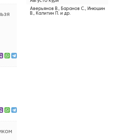
Августо Кури
Аверьянов В., Баранов С., Инюшин
В., Калитин П. и др.
льзя
иком