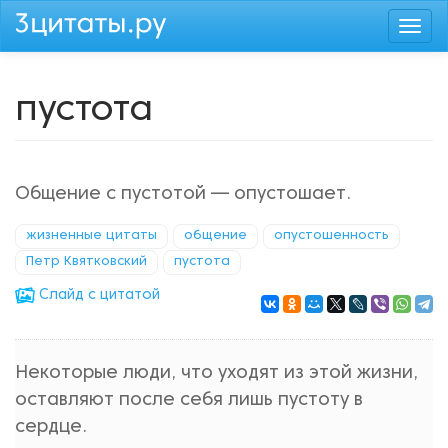
Перейти
Togg
к
navi
основному
содержанию
пустота
Общение с пустотой — опустошает.
жизненные цитаты
общение
опустошенность
Петр Квятковский
пустота
Cлайд с цитатой
Некоторые люди, что уходят из этой жизни,
оставляют после себя лишь пустоту в
сердце.