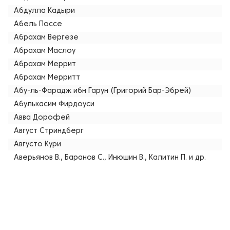
Абдулла Кадыри
Абель Поссе
Абрахам Вергезе
Абрахам Маслоу
Абрахам Меррит
Абрахам Мерритт
Абу-ль-Фарадж ибн Гарун (Григорий Бар-Эбрей)
Абулькасим Фирдоуси
Авва Дорофей
Август Стриндберг
Августо Кури
Аверьянов В., Баранов С., Инюшин В., Калитин П. и др.