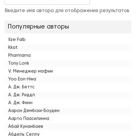
Введите имя автора для отображения результатов
Популярные авторы
Ilze Falb
Kkat
Pharmama
Tony Lonk
V. Менеджер мафии
Yoo Eon-Hwa
А. Дж. Беттс
А. Дж. Риддл
А. Дж. Финн
Аарон Дембски-Боуден
Аарто Паасилинна
Абай Кунанбаев
Абдель Селлу