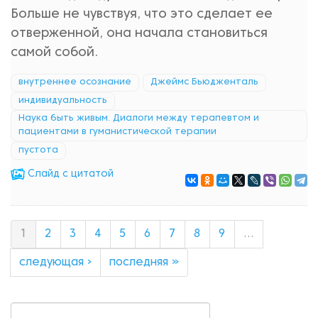
Больше не чувствуя, что это сделает ее
отверженной, она начала становиться
самой собой.
внутреннее осознание
Джеймс Бьюдженталь
индивидуальность
Наука быть живым. Диалоги между терапевтом и
пациентами в гуманистической терапии
пустота
Cлайд с цитатой
1
2
3
4
5
6
7
8
9
…
следующая ›
последняя »