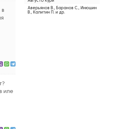
Августо Кури
Аверьянов В., Баранов С., Инюшин
 в
В., Калитин П. и др.
ля
т?
в иле