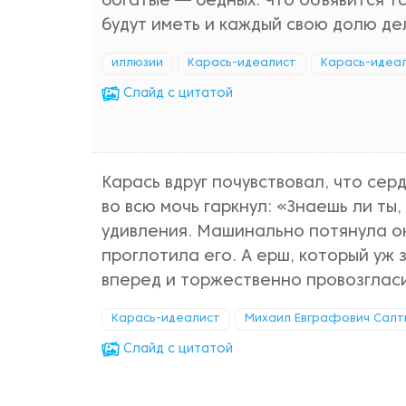
богатые — бедных. Что объявится т
будут иметь и каждый свою долю де
иллюзии
Карась-идеалист
Карась-идеа
Cлайд с цитатой
Карась вдруг почувствовал, что серд
во всю мочь гаркнул: «Знаешь ли ты
удивления. Машинально потянула он
проглотила его. А ерш, который уж
вперед и торжественно провозгласи
Карась-идеалист
Михаил Евграфович Сал
Cлайд с цитатой