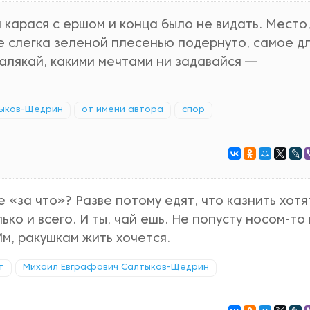
 карася с ершом и конца было не видать. Место,
е слегка зеленой плесенью подернуто, самое д
калякай, какими мечтами ни задавайся —
тыков-Щедрин
от имени автора
спор
е «за что»? Разве потому едят, что казнить хотя
ько и всего. И ты, чай ешь. Не попусту носом-то 
м, ракушкам жить хочется.
т
Михаил Евграфович Салтыков-Щедрин