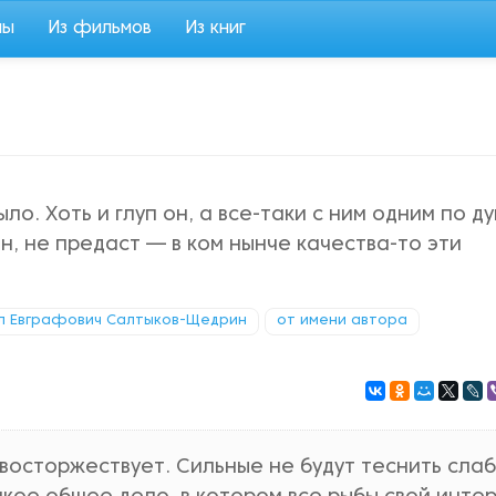
мы
Из фильмов
Из книг
ло. Хоть и глуп он, а все-таки с ним одним по д
н, не предаст — в ком нынче качества-то эти
л Евграфович Салтыков-Щедрин
от имени автора
восторжествует. Сильные не будут теснить слаб