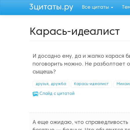
Перейти
Все цитаты
Те
к
основному
содержанию
Карась-идеалист
И досадно ему, да и жалко карася бы
поговорить можно. Не разболтает о
сыщешь?
друзья, дружба
Карась-идеалист
Михаи
Cлайд с цитатой
А еще ожидаю, что справедливость 