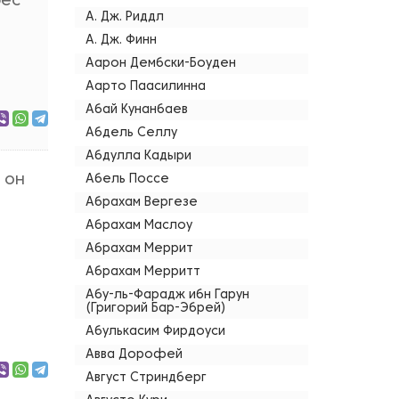
рес
А. Дж. Риддл
А. Дж. Финн
Аарон Дембски-Боуден
Аарто Паасилинна
Абай Кунанбаев
Абдель Селлу
Абдулла Кадыри
 он
Абель Поссе
Абрахам Вергезе
Абрахам Маслоу
Абрахам Меррит
Абрахам Мерритт
Абу-ль-Фарадж ибн Гарун
(Григорий Бар-Эбрей)
Абулькасим Фирдоуси
Авва Дорофей
Август Стриндберг