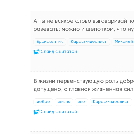
А ты не всякое слово выговаривай, к
разевать: можно и шепотком, что ну
Ерш-скептик
Карась-идеалист
Михаил 
Cлайд с цитатой
В жизни первенствующую роль добро
допущено, а главная жизненная сил
добро
жизнь
зло
Карась-идеалист
Cлайд с цитатой