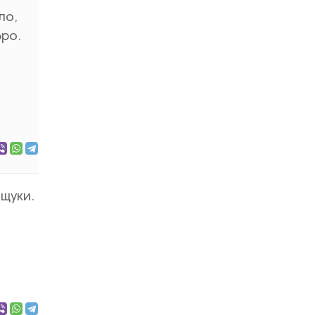
ло,
бро.
щуки.