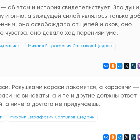
— об этом и история свидетельствует. Зло души
у и огню, а зиждущей силой являлось только до
нным, оно освобождало от цепей и оков, оно
 чувства, оно давало ход парениям ума.
идеалист
Михаил Евграфович Салтыков-Щедрин
аси. Ракушками караси лакомятся, а карасями — 
раси не виноваты, а и те и другие должны ответ
й, а ничего другого не придумаешь.
т
Михаил Евграфович Салтыков-Щедрин