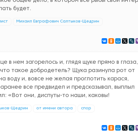
акое общее дело, в котором все рыбы свой инте
лать будет.
лист
Михаил Евграфович Салтыков-Щедрин
це в нем загорелось и, глядя щуке прямо в глаза,
, что такое добродетель? Щука разинула рот от
а воду и, вовсе не желая проглотить карася,
 заранее все предвидел и предсказывал, выплыл
л: «Вот они, диспуты-то наши, каковы!
тыков-Щедрин
от имени автора
спор