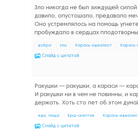
Зло никогда не был зиждущей силой 
давило, опустошало, предавало меч
Оно устремлялось на помощь угнете
пробуждало в сердцах плодотворные
добро
зло
Карась-идеалист
Карась-
Cлайд с цитатой
Ракушки — ракушки, а караси — кар
И ракушки ни в чем не повинны, и ка
держать. Хоть сто лет об этом дума
еда, пища
Ерш-скептик
Карась-идеалис
Cлайд с цитатой