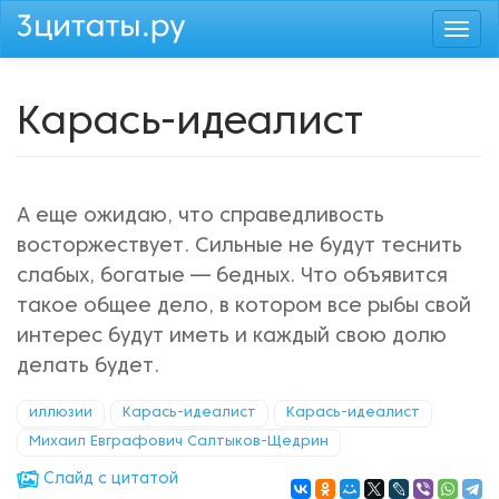
Перейти
Togg
к
navi
основному
содержанию
Карась-идеалист
А еще ожидаю, что справедливость
восторжествует. Сильные не будут теснить
слабых, богатые — бедных. Что объявится
такое общее дело, в котором все рыбы свой
интерес будут иметь и каждый свою долю
делать будет.
иллюзии
Карась-идеалист
Карась-идеалист
Михаил Евграфович Салтыков-Щедрин
Cлайд с цитатой