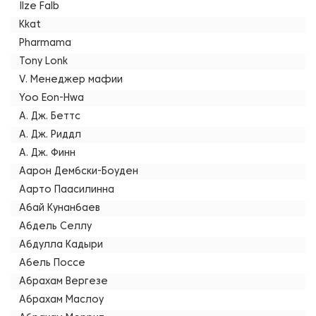
Ilze Falb
Kkat
Pharmama
Tony Lonk
V. Менеджер мафии
Yoo Eon-Hwa
А. Дж. Беттс
А. Дж. Риддл
А. Дж. Финн
Аарон Дембски-Боуден
Аарто Паасилинна
Абай Кунанбаев
Абдель Селлу
Абдулла Кадыри
Абель Поссе
Абрахам Вергезе
Абрахам Маслоу