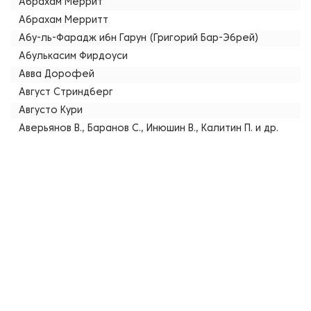
Абрахам Меррит
Абрахам Мерритт
Абу-ль-Фарадж ибн Гарун (Григорий Бар-Эбрей)
Абулькасим Фирдоуси
Авва Дорофей
Август Стриндберг
Августо Кури
Аверьянов В., Баранов С., Инюшин В., Калитин П. и др.