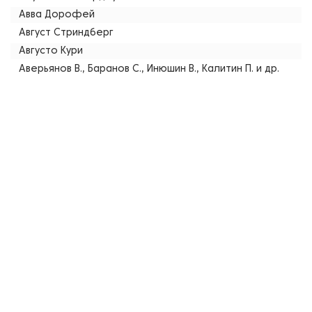
Авва Дорофей
Август Стриндберг
Августо Кури
Аверьянов В., Баранов С., Инюшин В., Калитин П. и др.