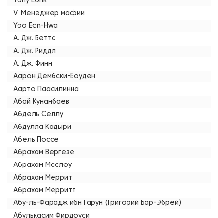
Tony Lonk
V. Менеджер мафии
Yoo Eon-Hwa
А. Дж. Беттс
А. Дж. Риддл
А. Дж. Финн
Аарон Дембски-Боуден
Аарто Паасилинна
Абай Кунанбаев
Абдель Селлу
Абдулла Кадыри
Абель Поссе
Абрахам Вергезе
Абрахам Маслоу
Абрахам Меррит
Абрахам Мерритт
Абу-ль-Фарадж ибн Гарун (Григорий Бар-Эбрей)
Абулькасим Фирдоуси