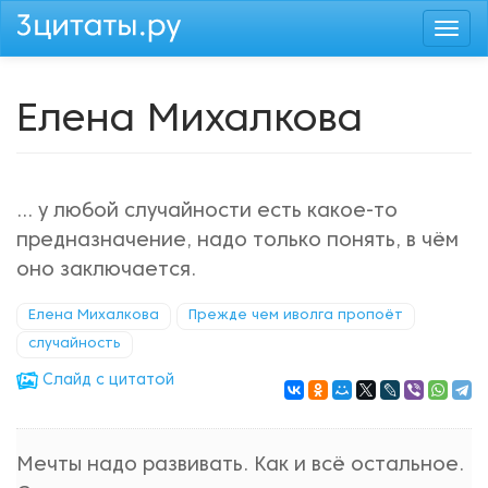
Перейти
Togg
к
navi
основному
содержанию
Елена Михалкова
... у любой случайности есть какое-то
предназначение, надо только понять, в чём
оно заключается.
Елена Михалкова
Прежде чем иволга пропоёт
случайность
Cлайд с цитатой
Мечты надо развивать. Как и всё остальное.