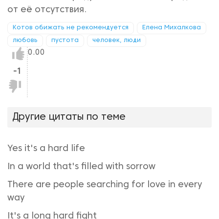
от её отсутствия.
Котов обижать не рекомендуется
Елена Михалкова
любовь
пустота
человек, люди
Нравится!
0.00
-1
Не
нравится!
Другие цитаты по теме
Yes it's a hard life
In a world that's filled with sorrow
There are people searching for love in every
way
It's a long hard fight