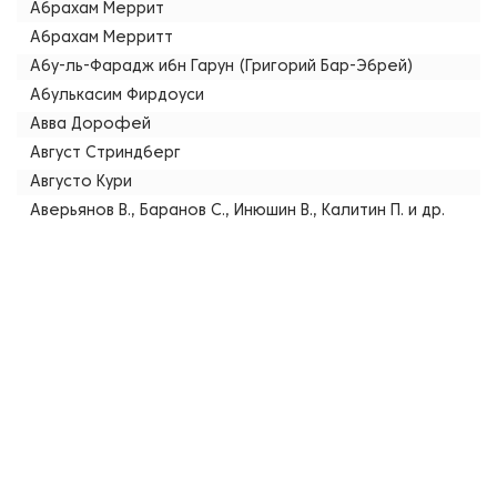
Абрахам Меррит
Абрахам Мерритт
Абу-ль-Фарадж ибн Гарун (Григорий Бар-Эбрей)
Абулькасим Фирдоуси
Авва Дорофей
Август Стриндберг
Августо Кури
Аверьянов В., Баранов С., Инюшин В., Калитин П. и др.