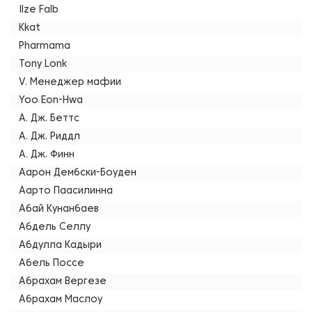
Ilze Falb
Kkat
Pharmama
Tony Lonk
V. Менеджер мафии
Yoo Eon-Hwa
А. Дж. Беттс
А. Дж. Риддл
А. Дж. Финн
Аарон Дембски-Боуден
Аарто Паасилинна
Абай Кунанбаев
Абдель Селлу
Абдулла Кадыри
Абель Поссе
Абрахам Вергезе
Абрахам Маслоу