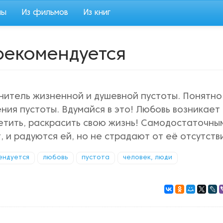
мы
Из фильмов
Из книг
рекомендуется
нитель жизненной и душевной пустоты. Понятно
ния пустоты. Вдумайся в это! Любовь возникает
етить, раскрасить свою жизнь! Самодостаточны
 и радуются ей, но не страдают от её отсутств
ендуется
любовь
пустота
человек, люди