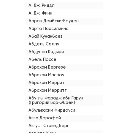
А. Дж. Риддл
А. Дж. Финн
Аарон Дембски-Боуден
Аарто Паасилинна
Абай Кунанбаев
Абдель Селлу
Абдулла Кадыри
Абель Поссе
Абрахам Вергезе
Абрахам Маслоу
Абрахам Меррит
Абрахам Мерритт
Абу-ль-Фарадж ибн Гарун
(Григорий Бар-Эбрей)
Абулькасим Фирдоуси
Авва Дорофей
Август Стриндберг