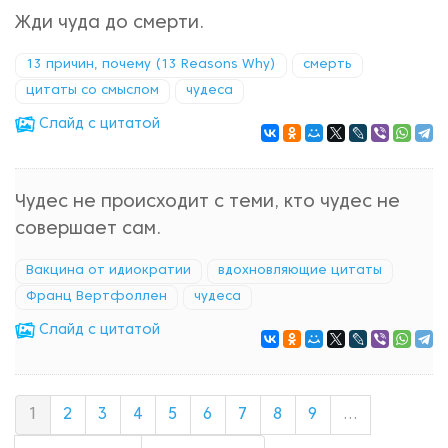
Жди чуда до смерти.
13 причин, почему (13 Reasons Why)
смерть
цитаты со смыслом
чудеса
Cлайд с цитатой
Чудес не происходит с теми, кто чудес не
совершает сам.
Вакцина от идиократии
вдохновляющие цитаты
Франц Вертфоллен
чудеса
Cлайд с цитатой
1
2
3
4
5
6
7
8
9
…