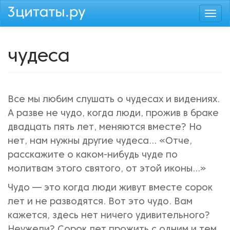
Перейти
Togg
к
navi
основному
содержанию
чудеса
Все мы любим слушать о чудесах и видениях.
А разве не чудо, когда люди, прожив в браке
двадцать пять лет, меняются вместе? Но
нет, нам нужны другие чудеса... «Отче,
расскажите о каком-нибудь чуде по
молитвам этого святого, от этой иконы...»
Чудо — это когда люди живут вместе сорок
лет и не разводятся. Вот это чудо. Вам
кажется, здесь нет ничего удивительного?
Неужели? Сорок лет прожить с одним и тем