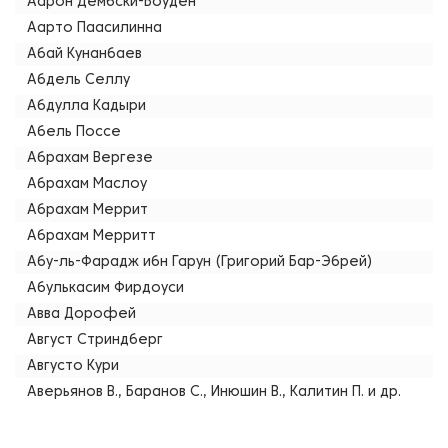
Аарон Дембски-Боуден
Аарто Паасилинна
Абай Кунанбаев
Абдель Селлу
Абдулла Кадыри
Абель Поссе
Абрахам Вергезе
Абрахам Маслоу
Абрахам Меррит
Абрахам Мерритт
Абу-ль-Фарадж ибн Гарун (Григорий Бар-Эбрей)
Абулькасим Фирдоуси
Авва Дорофей
Август Стриндберг
Августо Кури
Аверьянов В., Баранов С., Инюшин В., Калитин П. и др.