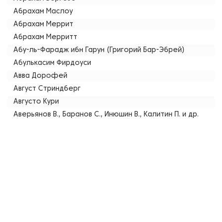
Абрахам Маслоу
Абрахам Меррит
Абрахам Мерритт
Абу-ль-Фарадж ибн Гарун (Григорий Бар-Эбрей)
Абулькасим Фирдоуси
Авва Дорофей
Август Стриндберг
Августо Кури
Аверьянов В., Баранов С., Инюшин В., Калитин П. и др.