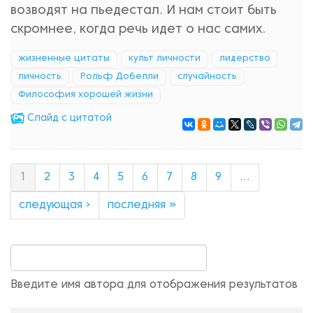
возводят на пьедестал. И нам стоит быть
скромнее, когда речь идет о нас самих.
жизненные цитаты
культ личности
лидерство
личность
Рольф Добелли
случайность
Философия хорошей жизни
Cлайд с цитатой
1
2
3
4
5
6
7
8
9
…
следующая ›
последняя »
Введите имя автора для отображения результатов