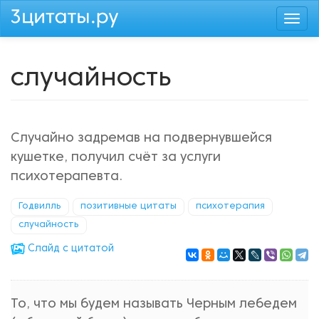
Перейти
Togg
к
navi
основному
содержанию
случайность
Случайно задремав на подвернувшейся
кушетке, получил счёт за услуги
психотерапевта.
Годвилль
позитивные цитаты
психотерапия
случайность
Cлайд с цитатой
То, что мы будем называть Черным лебедем