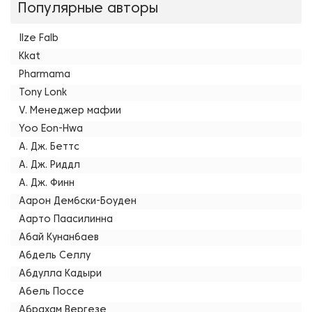
Популярные авторы
Ilze Falb
Kkat
Pharmama
Tony Lonk
V. Менеджер мафии
Yoo Eon-Hwa
А. Дж. Беттс
А. Дж. Риддл
А. Дж. Финн
Аарон Дембски-Боуден
Аарто Паасилинна
Абай Кунанбаев
Абдель Селлу
Абдулла Кадыри
Абель Поссе
Абрахам Вергезе