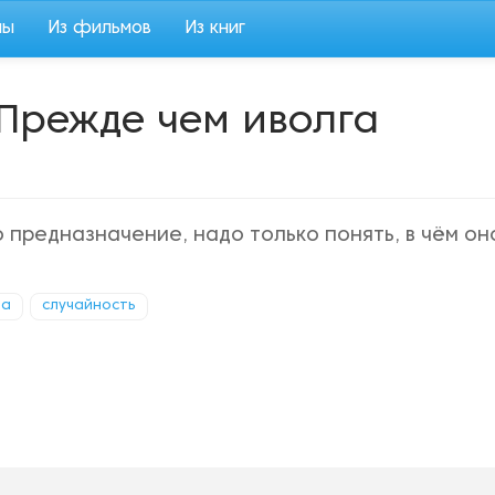
мы
Из фильмов
Из книг
Прежде чем иволга
то предназначение, надо только понять, в чём он
ва
случайность