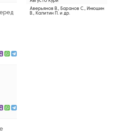
Августо Кури
Аверьянов В., Баранов С., Инюшин
перед
В., Калитин П. и др.
ие