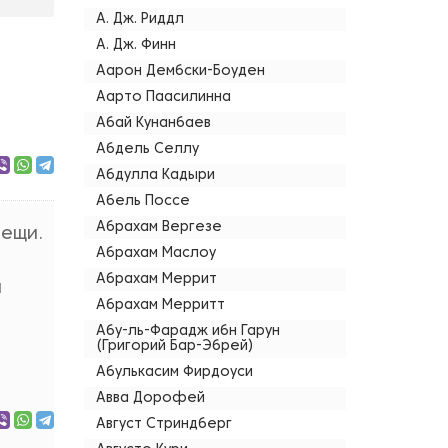
А. Дж. Риддл
А. Дж. Финн
Аарон Дембски-Боуден
Аарто Паасилинна
Абай Кунанбаев
Абдель Селлу
Абдулла Кадыри
Абель Поссе
Абрахам Вергезе
вещи.
Абрахам Маслоу
Абрахам Меррит
м
Абрахам Мерритт
Абу-ль-Фарадж ибн Гарун
(Григорий Бар-Эбрей)
Абулькасим Фирдоуси
Авва Дорофей
Август Стриндберг