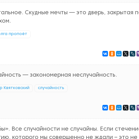
тальное. Скудные мечты — это дверь, закрытая 
хом.
олга пропоёт
айность — закономерная неслучайность.
р Квятковский
случайность
 бы». Все случайности не случайны. Если стечен
тию, которого мы совершенно не ждали – это не