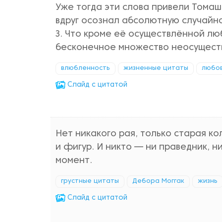
Уже тогда эти слова привели Томаш
вдруг осознал абсолютную случайно
З. Что кроме её осуществлённой лю
бесконечное множество неосуществ
влюбленность
жизненные цитаты
любо
Cлайд с цитатой
Нет никакого рая, только старая ко
и фигур. И никто — ни праведник, н
момент.
грустные цитаты
Дебора Моггак
жизнь
Cлайд с цитатой