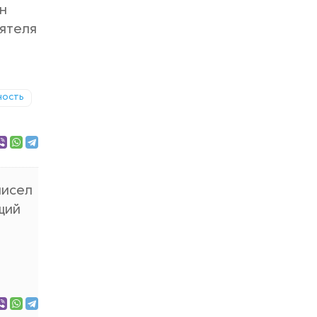
н
иятеля
ность
чисел
щий