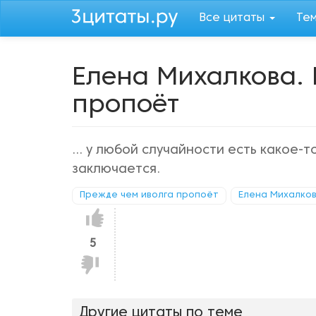
Перейти
Все цитаты
Те
к
основному
содержанию
Елена Михалкова. 
пропоёт
... у любой случайности есть какое-
заключается.
Прежде чем иволга пропоёт
Елена Михалко
Нравится!
5
Не
нравится!
Другие цитаты по теме