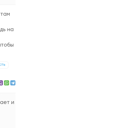
 там
едь на
чтобы
сть
рает и