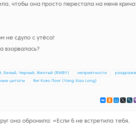
тела, чтобы она просто перестала на меня крича
м не сдуло с утёса!
да взорвалась?
, Белый, Черный, Желтый (RWBY)
неприятности
раздраж
ные цитаты
Янг Ксяо Лонг (Yang Xiao Long)
друг она обронила: «Если б не встретила тебя,