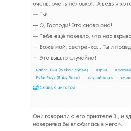
очень, очень неловко!.. А ведь я хо
— Ты!
— О, Господи! Это снова она!
— Тебе ещё повезло, что нас взрыво
— Боже мой, сестрёнка... Ты и прав
— Это вышло случайно!
Вайсс Шни (Weiss Schnee)
взрыв
Красный
Руби Роуз (Ruby Rose)
случайность
смеш
Cлайд с цитатой
Они говорили о его приятеле З., и в
наверняка бы влюбилась в него».