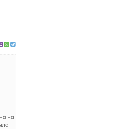
на на
было