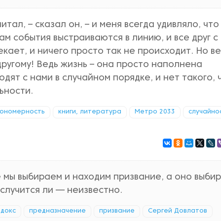
итал, – сказал он, – и меня всегда удивляло, что
там события выстраиваются в линию, и все друг с
екает, и ничего просто так не происходит. Но в
ругому! Ведь жизнь – она просто наполнена
дят с нами в случайном порядке, и нет такого, 
ьности.
кономерность
книги, литература
Метро 2033
случайно
е мы выбираем и находим призвание, а оно выби
 случится ли — неизвестно.
докс
предназначение
призвание
Сергей Довлатов