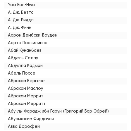
Yoo Eon-Hwa
А. Дж. Беттс
А. Дж. Риддл
А. Дж. Финн
Аарон Дембски-Боуден
Аарто Паасилинна
Абай Кунанбаев
Абдель Селлу
Абдулла Кадыри
Абель Поссе
Абрахам Вергезе
Абрахам Маслоу
Абрахам Меррит
Абрахам Мерритт
Абу-ль-Фарадж ибн Гарун (Григорий Бар-Эбрей)
Абулькасим Фирдоуси
Авва Дорофей