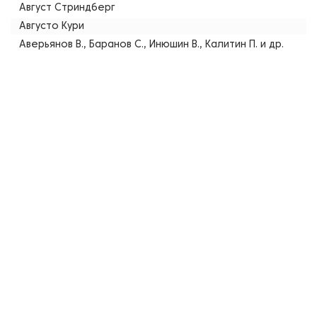
Август Стриндберг
Августо Кури
Аверьянов В., Баранов С., Инюшин В., Калитин П. и др.