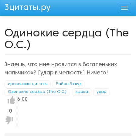
Перейти
Togg
к
navi
основному
содержанию
Одинокие сердца (The
O.C.)
Знаешь, что мне нравится в богатеньких
мальчиках? [удар в челюсть] Ничего!
ироничные цитаты
Райан Этвуд
Одинокие сердца (The O.C.)
драка
удар
Нравится!
6.00
0
Не
нравится!