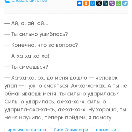
Cлайд с цитатой
— Ай, а, ай, ай...
— Ты сильно ушиблась?
— Конечно, что за вопрос?
— А-ха-ха-ха-ха!
— Ты смеешься?
— Ха-ха-ха, ох, до меня дошло — человек
упал — нужно смеяться. Ах-ха-ха-хах. А ты не
обманываешь меня, ты сильно ударилась?
Сильно ударилась, ах-ха-ха-х, сильно
ударила-аха-ха-сь, ах-ха-ха-х. Ну хорошо, ты
меня научила, теперь пойдем, я помогу.
ироничные цитаты
Лиза Сильвестри
насмешки