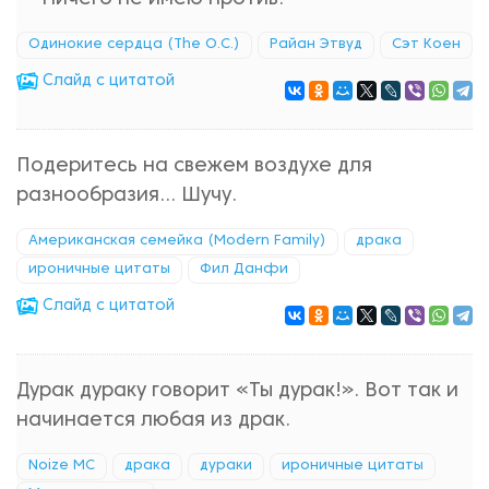
Одинокие сердца (The O.C.)
Райан Этвуд
Сэт Коен
Cлайд с цитатой
Подеритесь на свежем воздухе для
разнообразия... Шучу.
Американская семейка (Modern Family)
драка
ироничные цитаты
Фил Данфи
Cлайд с цитатой
Дурак дураку говорит «Ты дурак!». Вот так и
начинается любая из драк.
Noize MC
драка
дураки
ироничные цитаты