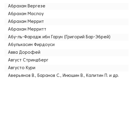
Абрахам Вергезе
Абрахам Маслоу
Абрахам Меррит
Абрахам Мерритт
Абу-ль-Фарадж ибн Гарун (Григорий Бар-Эбрей)
Абулькасим Фирдоуси
Авва Дорофей
Август Стриндберг
Августо Кури
Аверьянов В., Баранов С., Инюшин В., Калитин П. и др.