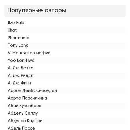
Популярные авторы
Ilze Falb
Kkat
Pharmama
Tony Lonk
V. Менеджер мафии
Yoo Eon-Hwa
А. Дж. Беттс
А. Дж. Риддл
А. Дж. Финн
Аарон Дембски-Боуден
Аарто Паасилинна
Абай Кунанбаев
Абдель Селлу
Абдулла Кадыри
Абель Поссе