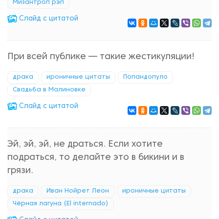
Мизантроп рэп
Cлайд с цитатой
При всей публике — такие жестикуляции!
драка
ироничные цитаты
Попандопуло
Свадьба в Малиновке
Cлайд с цитатой
Эй, эй, эй, не драться. Если хотите
подраться, то делайте это в бикини и в
грязи.
драка
Иван Нойрет Леон
ироничные цитаты
Чёрная лагуна (El internado)