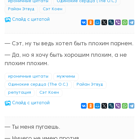
ироничные цитаты
Одинокие сердца (The O.C.)
Райан Этвуд
Сэт Коен
Cлайд с цитатой
— Сэт, ну ты ведь хотел быть плохим парнем.
— Да, но я хочу быть хорошим плохим, а не
плохим плохим.
ироничные цитаты
мужчины
Одинокие сердца (The O.C.)
Райан Этвуд
репутация
Сэт Коен
Cлайд с цитатой
— Ты меня пугаешь.
— Ничего не имею против.