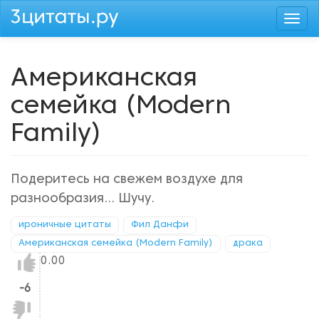
Перейти
Togg
к
navi
основному
содержанию
Американская
семейка (Modern
Family)
Подеритесь на свежем воздухе для
разнообразия... Шучу.
ироничные цитаты
Фил Данфи
Американская семейка (Modern Family)
драка
Нравится!
0.00
-6
Не