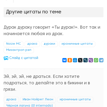
нравится!
Другие цитаты по теме
Дурак дураку говорит «Ты дурак!». Вот так и
начинается любая из драк.
Noize MC
драка
дураки
ироничные цитаты
Мизантроп рэп
Cлайд с цитатой
Эй, эй, эй, не драться. Если хотите
подраться, то делайте это в бикини и в
грязи.
драка
Иван Нойрет Леон
ироничные цитаты
Чёрная лагуна (El internado)