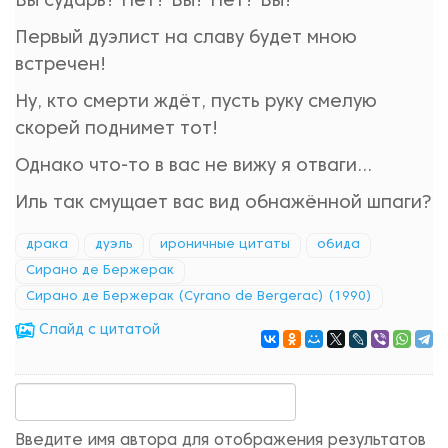
Вы сударь? Нет? Вы? Нет? Вы?
Первый дуэлист на славу будет мною
встречен!
Ну, кто смерти ждёт, пусть руку смелую
скорей поднимет тот!
Однако что-то в вас не вижу я отваги...
Иль так смущает вас вид обнажённой шпаги?
драка
дуэль
ироничные цитаты
обида
Сирано де Бержерак
Сирано де Бержерак (Cyrano de Bergerac) (1990)
Cлайд с цитатой
Введите имя автора для отображения результатов