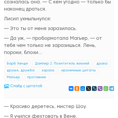
созналась она. — С кем угодно — только бы
наконец драться.
Лисил ухмыльнулся:
— Это ты от меня заразилась.
— Да уж, — пробормотала Магьер, — от
тебя чем только не заразишься. Лень,
пороки, блохи…
Барб Хенди
Дампир 2: Похититель жизней
драка
друзья, дружба
зараза
ироничные цитаты
Магьер
противник
Cлайд с цитатой
— Красиво деретесь, мистер Шоу.
— Я учился фехтовать в Вене.