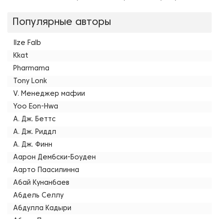
Популярные авторы
Ilze Falb
Kkat
Pharmama
Tony Lonk
V. Менеджер мафии
Yoo Eon-Hwa
А. Дж. Беттс
А. Дж. Риддл
А. Дж. Финн
Аарон Дембски-Боуден
Аарто Паасилинна
Абай Кунанбаев
Абдель Селлу
Абдулла Кадыри