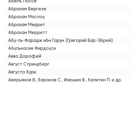
Абель Поссе
Абрахам Вергезе
Абрахам Маслоу
Абрахам Меррит
Абрахам Мерритт
Абу-ль-Фарадж ибн Гарун (Григорий Бар-Эбрей)
Абулькасим Фирдоуси
Авва Дорофей
Август Стриндберг
Августо Кури
Аверьянов В., Баранов С., Инюшин В., Калитин П. и др.