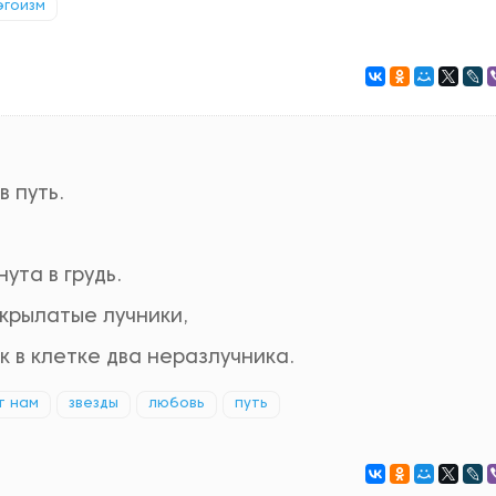
эгоизм
в путь.
ута в грудь.
 крылатые лучники,
к в клетке два неразлучника.
т нам
звезды
любовь
путь