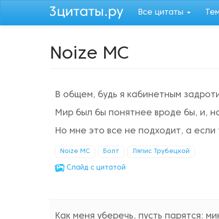
Перейти
Все цитаты
Те
к
основному
содержанию
Noize MC
В общем, будь я кабинетным задроти
Мир был бы понятнее вроде бы, и, н
Но мне это все не подходит, а если 
Noize MC
Болт
Ляпис Трубецкой
Cлайд с цитатой
Как меня уберечь, пусть парятся: ми