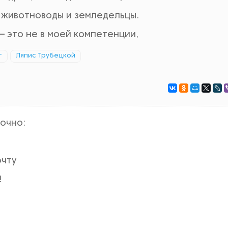
: животноводы и земледельцы.
– это не в моей компетенции,
т
Ляпис Трубецкой
точно:
очту
!