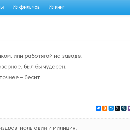
мы
Из фильмов
Из книг
ком, или работягой на заводе,
аверное, был бы чудесен,
точнее – бесит.
нздрав, ноль один и милиция.