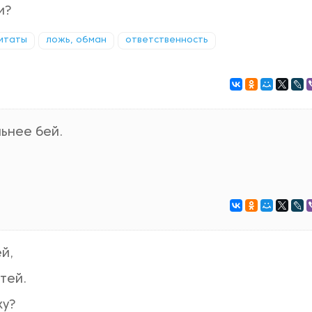
и?
итаты
ложь, обман
ответственность
льнее бей.
й,
тей.
ку?