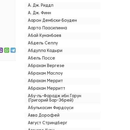
А. Дж. Риддл
А. Дж. Финн
Аарон Дембски-Боуден
Аарто Паасилинна
Абай Кунанбаев
Абдель Селлу
Абдулла Кадыри
Абель Поссе
Абрахам Вергезе
Абрахам Маслоу
Абрахам Меррит
Абрахам Мерритт
Абу-ль-Фарадж ибн Гарун
(Григорий Бар-Эбрей)
Абулькасим Фирдоуси
Авва Дорофей
Август Стриндберг