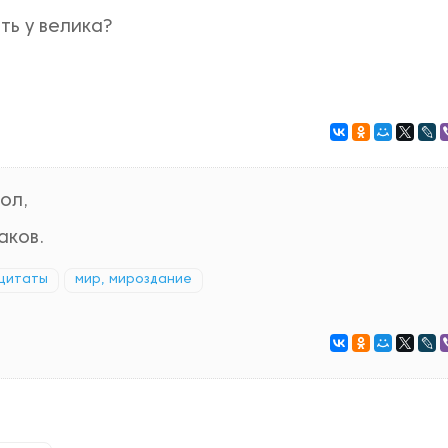
ть у велика?
ол,
аков.
цитаты
мир, мироздание