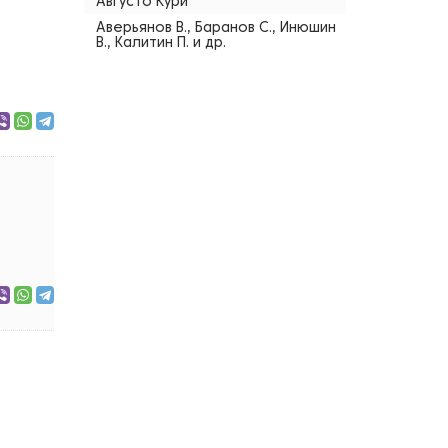
Августо Кури
Аверьянов В., Баранов С., Инюшин
В., Калитин П. и др.