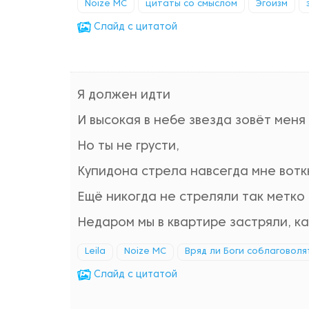
Noize MC
цитаты со смыслом
Эгоизм
Cлайд с цитатой
Я должен идти
И высокая в небе звезда зовёт меня 
Но ты не грусти,
Купидона стрела навсегда мне воткн
Ещё никогда не стреляли так метко
Недаром мы в квартире застряли, ка
Leila
Noize MC
Вряд ли Боги соблаговоля
Cлайд с цитатой