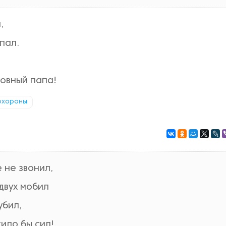
,
пал.
ховный папа!
охороны
 не звонил,
двух мобил
убил,
тило бы сил!