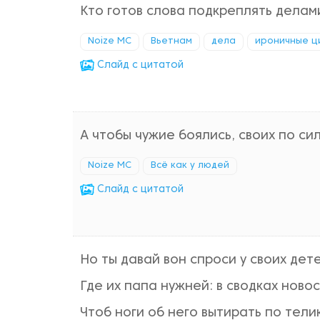
Кто готов слова подкреплять делам
Noize MC
Вьетнам
дела
ироничные ц
Cлайд с цитатой
А чтобы чужие боялись, своих по си
Noize MC
Всё как у людей
Cлайд с цитатой
Но ты давай вон спроси у своих дете
Где их папа нужней: в сводках новос
Чтоб ноги об него вытирать по тели