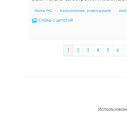
Noize MC
безразличие, равнодушие
люб
Cлайд с цитатой
1
2
3
4
5
6
Использован