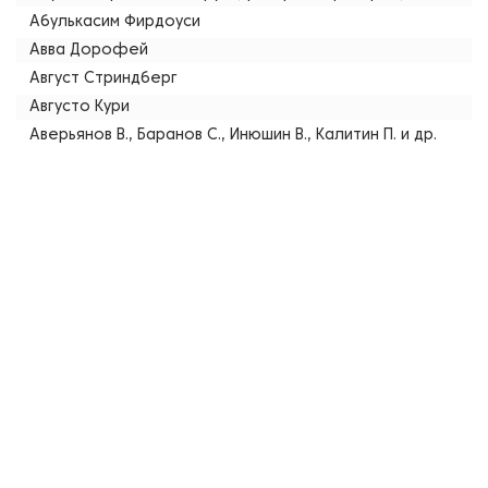
Абулькасим Фирдоуси
Авва Дорофей
Август Стриндберг
Августо Кури
Аверьянов В., Баранов С., Инюшин В., Калитин П. и др.