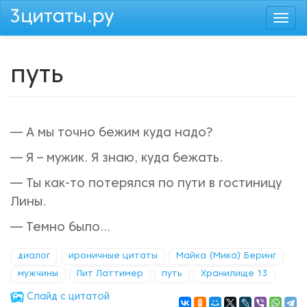
Перейти
Togg
к
navi
основному
содержанию
путь
— А мы точно бежим куда надо?
— Я – мужик. Я знаю, куда бежать.
— Ты как-то потерялся по пути в гостиницу
Лины.
— Темно было...
диалог
ироничные цитаты
Майка (Мика) Беринг
мужчины
Пит Латтимер
путь
Хранилище 13
Cлайд с цитатой