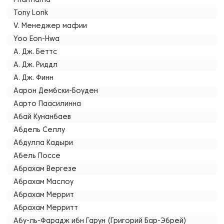
Pharmama
Tony Lonk
V. Менеджер мафии
Yoo Eon-Hwa
А. Дж. Беттс
А. Дж. Риддл
А. Дж. Финн
Аарон Дембски-Боуден
Аарто Паасилинна
Абай Кунанбаев
Абдель Селлу
Абдулла Кадыри
Абель Поссе
Абрахам Вергезе
Абрахам Маслоу
Абрахам Меррит
Абрахам Мерритт
Абу-ль-Фарадж ибн Гарун (Григорий Бар-Эбрей)