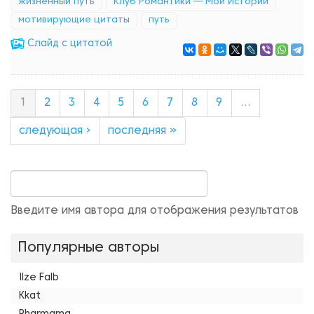
жизненный путь
Клуб Романтики — Мои Истории
мотивирующие цитаты
путь
Cлайд с цитатой
1
2
3
4
5
6
7
8
9
…
следующая ›
последняя »
Введите имя автора для отображения результатов
Популярные авторы
Ilze Falb
Kkat