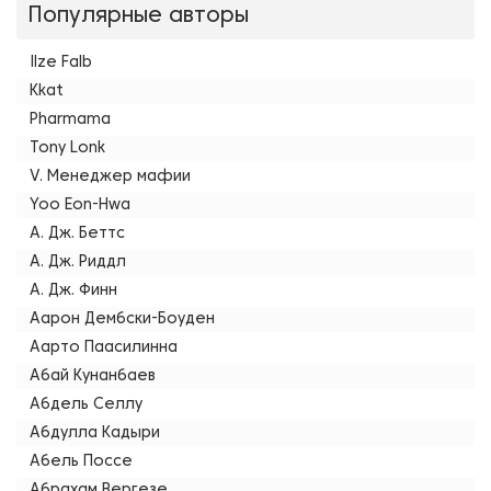
Популярные авторы
Ilze Falb
Kkat
Pharmama
Tony Lonk
V. Менеджер мафии
Yoo Eon-Hwa
А. Дж. Беттс
А. Дж. Риддл
А. Дж. Финн
Аарон Дембски-Боуден
Аарто Паасилинна
Абай Кунанбаев
Абдель Селлу
Абдулла Кадыри
Абель Поссе
Абрахам Вергезе