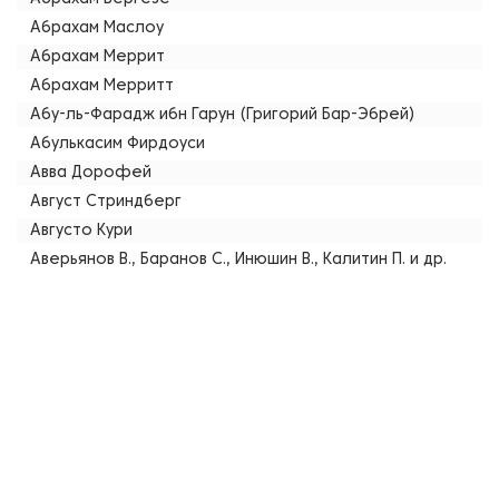
Абрахам Маслоу
Абрахам Меррит
Абрахам Мерритт
Абу-ль-Фарадж ибн Гарун (Григорий Бар-Эбрей)
Абулькасим Фирдоуси
Авва Дорофей
Август Стриндберг
Августо Кури
Аверьянов В., Баранов С., Инюшин В., Калитин П. и др.