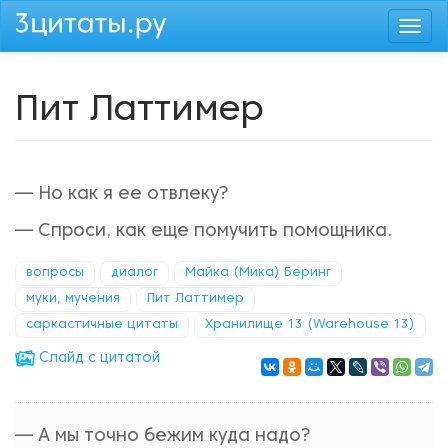
Перейти
Togg
к
navi
основному
содержанию
Пит Латтимер
— Но как я ее отвлеку?
— Спроси, как еще помучить помощника.
вопросы
диалог
Майка (Мика) Беринг
муки, мучения
Пит Латтимер
саркастичные цитаты
Хранилище 13 (Warehouse 13)
Cлайд с цитатой
— А мы точно бежим куда надо?