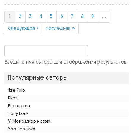
1
2
3
4
5
6
7
8
9
…
следующая ›
последняя »
Введите имя автора для отображения результатов
Популярные авторы
Ilze Falb
Kkat
Pharmama
Tony Lonk
V. Менеджер мафии
Yoo Eon-Hwa