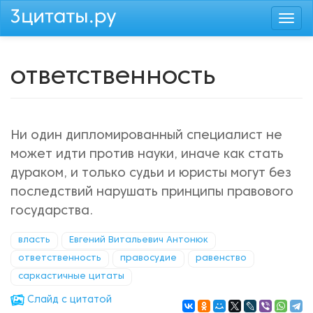
Перейти
Togg
к
navi
основному
содержанию
ответственность
Ни один дипломированный специалист не
может идти против науки, иначе как стать
дураком, и только судьи и юристы могут без
последствий нарушать принципы правового
государства.
власть
Евгений Витальевич Антонюк
ответственность
правосудие
равенство
саркастичные цитаты
Cлайд с цитатой