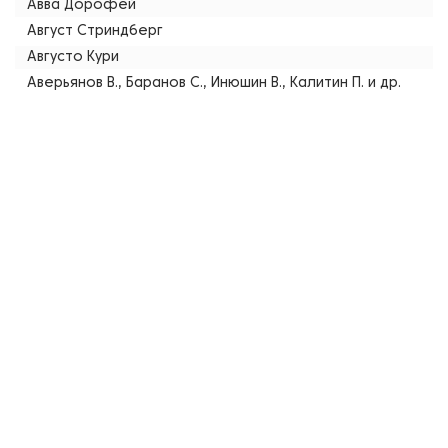
Авва Дорофей
Август Стриндберг
Августо Кури
Аверьянов В., Баранов С., Инюшин В., Калитин П. и др.