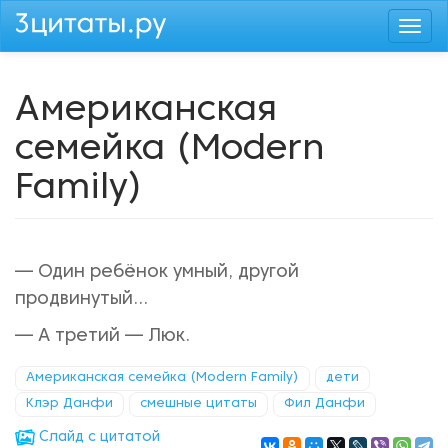
Перейти
Togg
к
navi
основному
содержанию
Американская
семейка (Modern
Family)
— Один ребёнок умный, другой
продвинутый...
— А третий — Люк.
Американская семейка (Modern Family)
дети
Клэр Данфи
смешные цитаты
Фил Данфи
Cлайд с цитатой