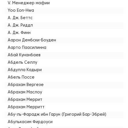
V. Менеджер мафии
Yoo Eon-Hwa
А. Дж. Беттс
А. Дж. Риддл
А. Дж. Финн
Аарон Дембски-Боуден
Аарто Паасилинна
Абай Кунанбаев
Абдель Селлу
Абдулла Кадыри
Абель Поссе
Абрахам Вергезе
Абрахам Маслоу
Абрахам Меррит
Абрахам Мерритт
Абу-ль-Фарадж ибн Гарун (Григорий Бар-Эбрей)
Абулькасим Фирдоуси