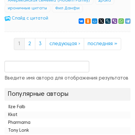
Американская семейка (Modern Family)
драка
ироничные цитаты
Фил Данфи
Cлайд с цитатой
1
2
3
следующая ›
последняя »
Введите имя автора для отображения результатов
Популярные авторы
Ilze Falb
Kkat
Pharmama
Tony Lonk