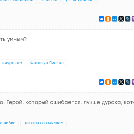
ович Жванецкий
счастье
ум, интеллект
ть умным?
 с дураком
Франсуа Пиньон
о. Герой, который ошибается, лучше дурака, ко
ошибки
цитаты со смыслом