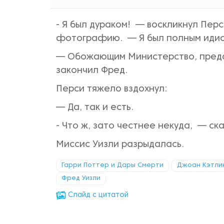
- Я был дураком! — воскликнул Перс
фотографию. — Я был полным идио
— Обожающим Министерство, преда
закончил Фред.
Перси тяжело вздохнул:
— Да, так и есть.
- Что ж, зато честнее некуда, — ск
Миссис Уизли разрыдалась.
Гарри Поттер и Дары Смерти
Джоан Кэтлин
Фред Уизли
Cлайд с цитатой