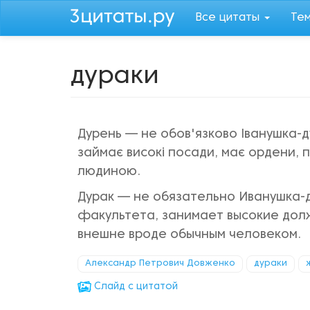
Перейти
Все цитаты
Те
к
основному
содержанию
дураки
Дурень — не обов'язково Іванушка-д
займає високі посади, має ордени, п
людиною.
Дурак — не обязательно Иванушка-д
факультета, занимает высокие дол
внешне вроде обычным человеком.
Александр Петрович Довженко
дураки
Cлайд с цитатой