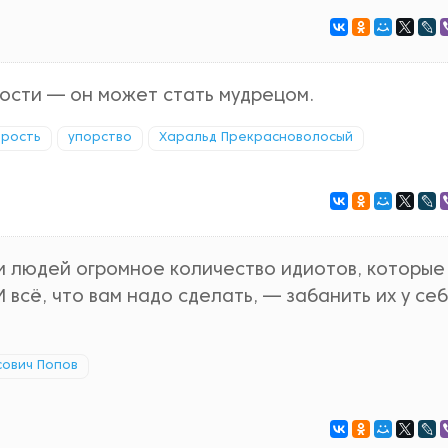
пости — он может стать мудрецом.
дрость
упорство
Харальд Прекрасноволосый
и людей огромное количество идиотов, которые
 всё, что вам надо сделать, — забанить их у себ
сович Попов