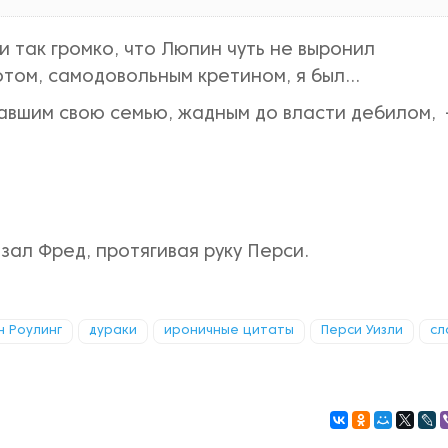
и так громко, что Люпин чуть не выронил
том, самодовольным кретином, я был…
вшим свою семью, жадным до власти дебилом,
азал Фред, протягивая руку Перси.
 Роулинг
дураки
ироничные цитаты
Перси Уизли
сл