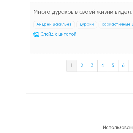
Много дураков в своей жизни видел,
Андрей Васильев
дураки
саркастичные 
Cлайд с цитатой
1
2
3
4
5
6
Использован