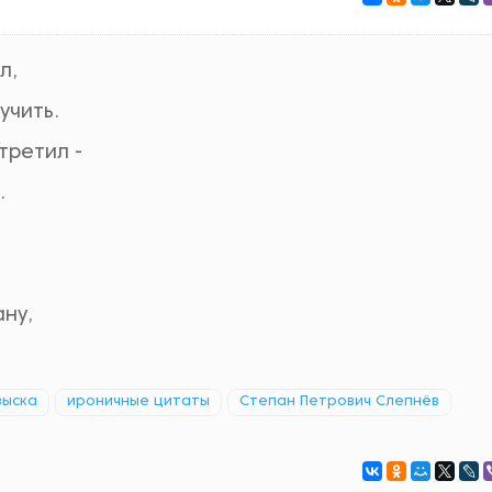
л,
учить.
третил -
.
.
ану,
зыска
ироничные цитаты
Степан Петрович Слепнёв