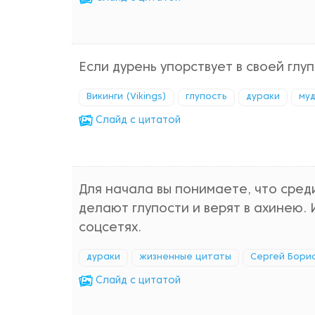
Если дурень упорствует в своей глу
Викинги (Vikings)
глупость
дураки
му
Cлайд с цитатой
Для начала вы понимаете, что сред
делают глупости и верят в ахинею. И
соцсетях.
дураки
жизненные цитаты
Сергей Бори
Cлайд с цитатой