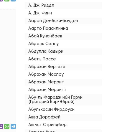
А. Дж. Риддл
А. Дж. Финн
Аарон Дембски-Боуден
Аарто Паасилинна
Абай Кунанбаев
Абдель Селлу
Абдулла Кадыри
Абель Поссе
Абрахам Вергезе
Абрахам Маслоу
Абрахам Меррит
Абрахам Мерритт
Абу-ль-Фарадж ибн Гарун
(Григорий Бар-Эбрей)
Абулькасим Фирдоуси
Авва Дорофей
Август Стриндберг