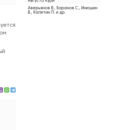
Августо Кури
Аверьянов В., Баранов С., Инюшин
В., Калитин П. и др.
вуется
ком
ый