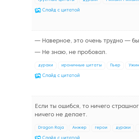
грустные цитаты
дураки
Михаил Михайл
Cлайд с цитатой
— Наверное, это очень трудно — бы
— Не знаю, не пробовал.
дураки
ироничные цитаты
Пьер
Ужин
Cлайд с цитатой
Если ты ошибся, то ничего страшног
ничего не делает.
Dragon Raja
Анжер
герои
дураки
Cлайд с цитатой