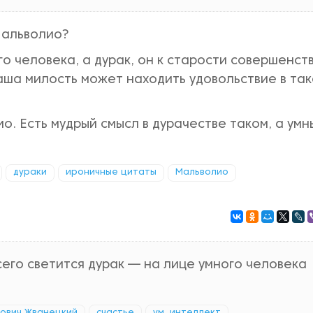
Мальволио?
о человека, а дурак, он к старости совершенст
 ваша милость может находить удовольствие в та
. Есть мудрый смысл в дурачестве таком, а умн
дураки
ироничные цитаты
Мальволио
его светится дурак — на лице умного человека