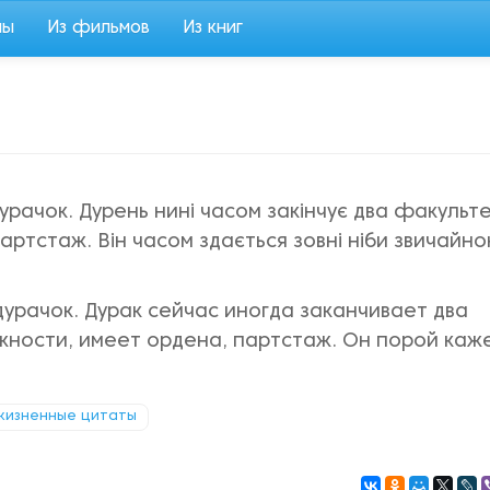
мы
Из фильмов
Из книг
урачок. Дурень нині часом закінчує два факульте
артстаж. Він часом здається зовні ніби звичайн
урачок. Дурак сейчас иногда заканчивает два
жности, имеет ордена, партстаж. Он порой каж
жизненные цитаты