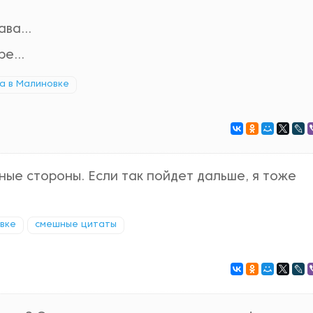
!
ва...
е...
а в Малиновке
ные стороны. Если так пойдет дальше, я тоже
вке
смешные цитаты