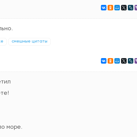
льно.
ке
смешные цитаты
етил
ете!
ло море.