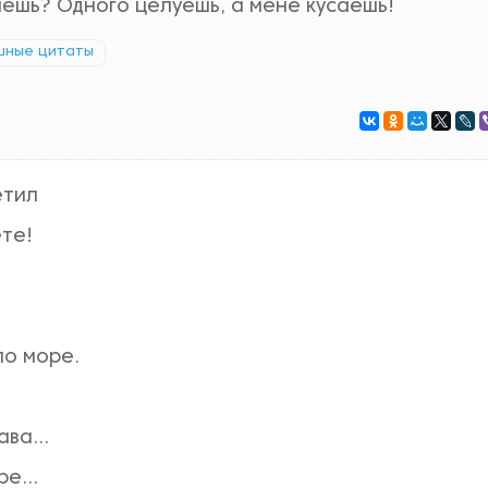
ляешь? Одного целуешь, а мене кусаешь!
шные цитаты
етил
ете!
ло море.
!
ва...
е...