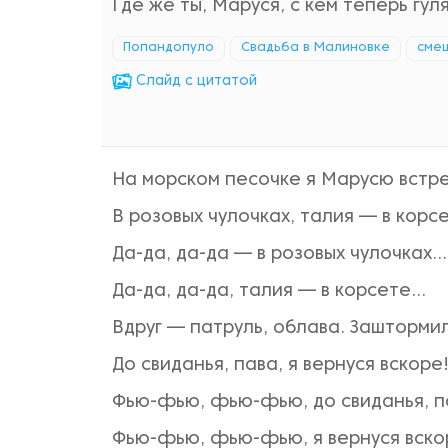
Где же ты, Маруся, с кем теперь гу
Попандопуло
Свадьба в Малиновке
сме
Cлайд с цитатой
Hа морском песочке я Марусю встр
В розовых чулочках, талия — в корс
Да-да, да-да — в розовых чулочках...
Да-да, да-да, талия — в корсете...
Вдруг — патруль, облава. Зашторми
До свиданья, пава, я вернуся вскоре
Фью-фью, фью-фью, до свиданья, па
Фью-фью, фью-фью, я вернуся вскор