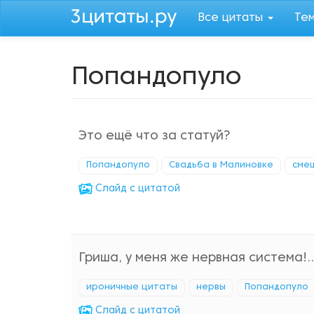
Перейти
Все цитаты
Те
к
основному
содержанию
Попандопуло
Это ещё что за статуй?
Попандопуло
Свадьба в Малиновке
сме
Cлайд с цитатой
Гриша, у меня же нервная система!..
ироничные цитаты
нервы
Попандопуло
Cлайд с цитатой