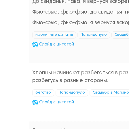
До свиданья, пава, я вернуся вскоре
Фью-фью, фью-фью, до свиданья, па
Фью-фью, фью-фью, я вернуся вскор
ироничные цитаты
Попандопуло
Свадьб
Cлайд с цитатой
Хлопцы начинают разбегаться в раз
разбегусь в разные стороны.
бегство
Попандопуло
Свадьба в Малино
Cлайд с цитатой