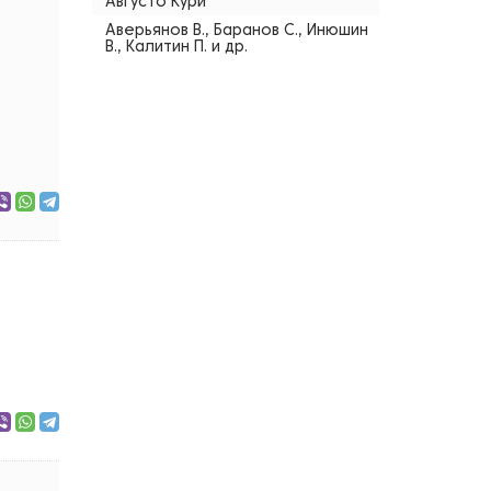
Августо Кури
Аверьянов В., Баранов С., Инюшин
В., Калитин П. и др.