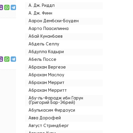
А. Дж. Риддл
А. Дж. Финн
Аарон Дембски-Боуден
Аарто Паасилинна
Абай Кунанбаев
Абдель Селлу
Абдулла Кадыри
Абель Поссе
Абрахам Вергезе
Абрахам Маслоу
Абрахам Меррит
Абрахам Мерритт
Абу-ль-Фарадж ибн Гарун
(Григорий Бар-Эбрей)
Абулькасим Фирдоуси
Авва Дорофей
Август Стриндберг