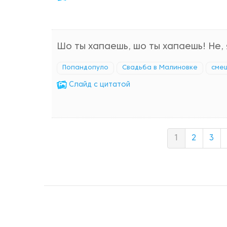
Шо ты хапаешь, шо ты хапаешь! Не,
Попандопуло
Свадьба в Малиновке
сме
Cлайд с цитатой
1
2
3