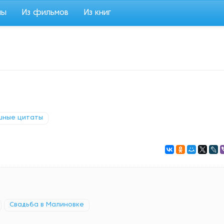
мы
Из фильмов
Из книг
шные цитаты
Свадьба в Малиновке