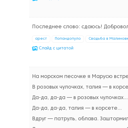
Последнее слово: сдаюсь! Доброво
арест
Попандопуло
Свадьба в Малинов
Cлайд с цитатой
Hа морском песочке я Марусю встр
В розовых чулочках, талия — в корс
Да-да, да-да — в розовых чулочках...
Да-да, да-да, талия — в корсете...
Вдруг — патруль, облава. Зашторми