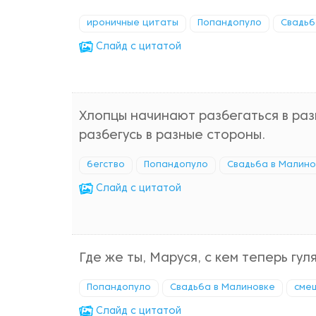
ироничные цитаты
Попандопуло
Свадьб
Cлайд с цитатой
Хлопцы начинают разбегаться в раз
разбегусь в разные стороны.
бегство
Попандопуло
Свадьба в Малино
Cлайд с цитатой
Где же ты, Маруся, с кем теперь гу
Попандопуло
Свадьба в Малиновке
сме
Cлайд с цитатой