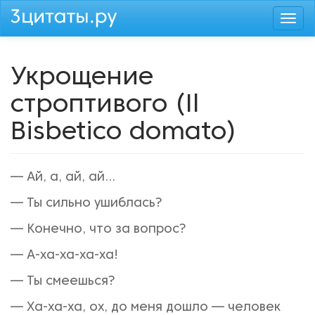
Перейти
Togg
к
navi
основному
содержанию
Укрощение
строптивого (Il
Bisbetico domato)
— Ай, а, ай, ай...
— Ты сильно ушиблась?
— Конечно, что за вопрос?
— А-ха-ха-ха-ха!
— Ты смеешься?
— Ха-ха-ха, ох, до меня дошло — человек