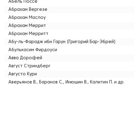
Абель Поссе
Абрахам Вергезе
Абрахам Маслоу
Абрахам Меррит
Абрахам Мерритт
Абу-ль-Фарадж ибн Гарун (Григорий Бар-Эбрей)
Абулькасим Фирдоуси
Авва Дорофей
Август Стриндберг
Августо Кури
Аверьянов В., Баранов С., Инюшин В., Калитин П. и др.