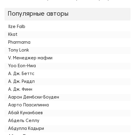
Популярные авторы
Ilze Falb
Kkat
Pharmama
Tony Lonk
V. Менеджер мафии
Yoo Eon-Hwa
А. Дж. Беттс
А. Дж. Риддл
А. Дж. Финн
Аарон Дембски-Боуден
Аарто Паасилинна
Абай Кунанбаев
Абдель Селлу
Абдулла Кадыри