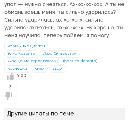
упал — нужно смеяться. Ах-ха-ха-хах. А ты не
обманываешь меня, ты сильно ударилась?
Сильно ударилась, ах-ха-ха-х, сильно
ударила-аха-ха-сь, ах-ха-ха-х. Ну хорошо, ты
меня научила, теперь пойдем, я помогу.
ироничные цитаты
Элиа Кодоньо
Лиза Сильвестри
Укрощение строптивого (Il Bisbetico domato)
насмешки
смех
удар
Нравится!
6.00
7
Не
нравится!
Другие цитаты по теме