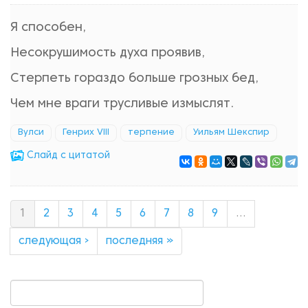
Я способен,
Несокрушимость духа проявив,
Стерпеть гораздо больше грозных бед,
Чем мне враги трусливые измыслят.
Вулси
Генрих VIII
терпение
Уильям Шекспир
Cлайд с цитатой
1
2
3
4
5
6
7
8
9
…
следующая ›
последняя »