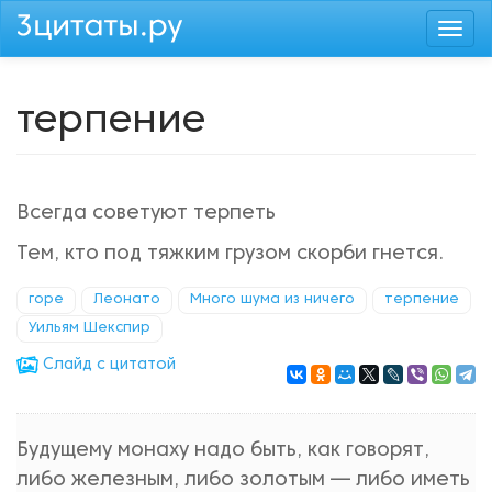
Перейти
Togg
к
navi
основному
содержанию
терпение
Всегда советуют терпеть
Тем, кто под тяжким грузом скорби гнется.
горе
Леонато
Много шума из ничего
терпение
Уильям Шекспир
Cлайд с цитатой
Будущему монаху надо быть, как говорят,
либо железным, либо золотым — либо иметь