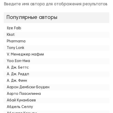
Введите имя автора для отображения результатов
Популярные авторы
Ilze Falb
Kkat
Pharmama
Tony Lonk
V. Менеджер мафии
Yoo Eon-Hwa
А. Дж. Беттс
А. Дж. Риддл
А. Дж. Финн
Аарон Дембски-Боуден
Аарто Паасилинна
Абай Кунанбаев
Абдель Селлу