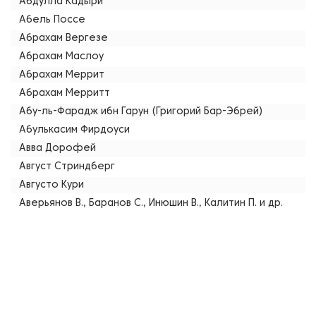
Абдулла Кадыри
Абель Поссе
Абрахам Вергезе
Абрахам Маслоу
Абрахам Меррит
Абрахам Мерритт
Абу-ль-Фарадж ибн Гарун (Григорий Бар-Эбрей)
Абулькасим Фирдоуси
Авва Дорофей
Август Стриндберг
Августо Кури
Аверьянов В., Баранов С., Инюшин В., Калитин П. и др.