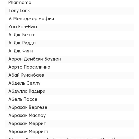
Pharmama
Tony Lonk
V. Менеджер мафии
Yoo Eon-Hwa
А. Дж. Беттс
А. Дж. Риддл
А. Дж. Финн
Аарон Дембски-Боуден
Аарто Паасилинна
Абай Кунанбаев
Абдель Селлу
Абдулла Кадыри
Абель Поссе
Абрахам Вергезе
Абрахам Маслоу
Абрахам Меррит
Абрахам Мерритт