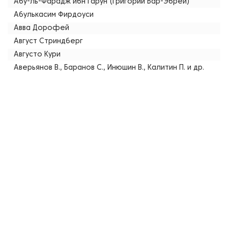
Абу-ль-Фарадж ибн Гарун (Григорий Бар-Эбрей)
Абулькасим Фирдоуси
Авва Дорофей
Август Стриндберг
Августо Кури
Аверьянов В., Баранов С., Инюшин В., Калитин П. и др.