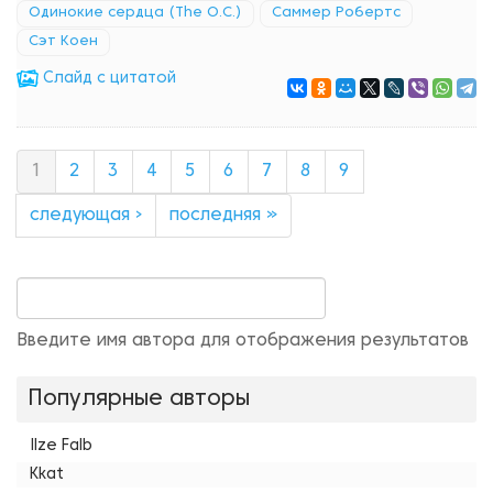
Одинокие сердца (The O.C.)
Саммер Робертс
Сэт Коен
Cлайд с цитатой
1
2
3
4
5
6
7
8
9
следующая ›
последняя »
Введите имя автора для отображения результатов
Популярные авторы
Ilze Falb
Kkat