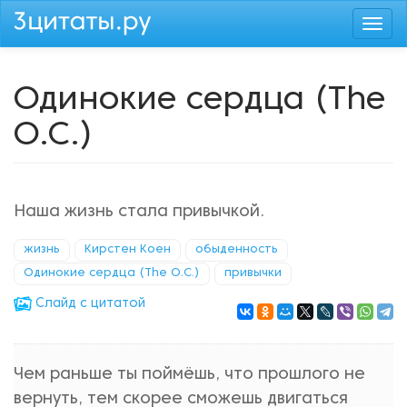
Перейти
Togg
к
navi
основному
содержанию
Одинокие сердца (The
O.C.)
Наша жизнь стала привычкой.
жизнь
Кирстен Коен
обыденность
Одинокие сердца (The O.C.)
привычки
Cлайд с цитатой
Чем раньше ты поймёшь, что прошлого не
вернуть, тем скорее сможешь двигаться