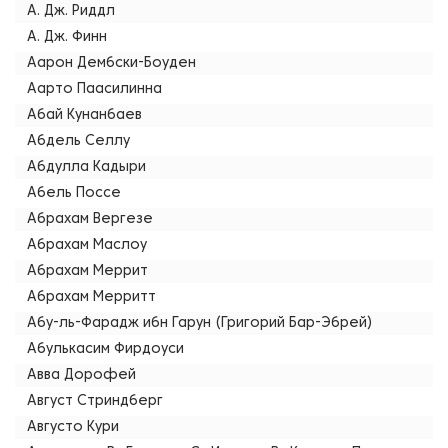
А. Дж. Риддл
А. Дж. Финн
Аарон Дембски-Боуден
Аарто Паасилинна
Абай Кунанбаев
Абдель Селлу
Абдулла Кадыри
Абель Поссе
Абрахам Вергезе
Абрахам Маслоу
Абрахам Меррит
Абрахам Мерритт
Абу-ль-Фарадж ибн Гарун (Григорий Бар-Эбрей)
Абулькасим Фирдоуси
Авва Дорофей
Август Стриндберг
Августо Кури