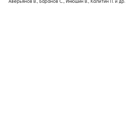
Аверьянов В., Баранов С., Инюшин В., Калитин П. и др.