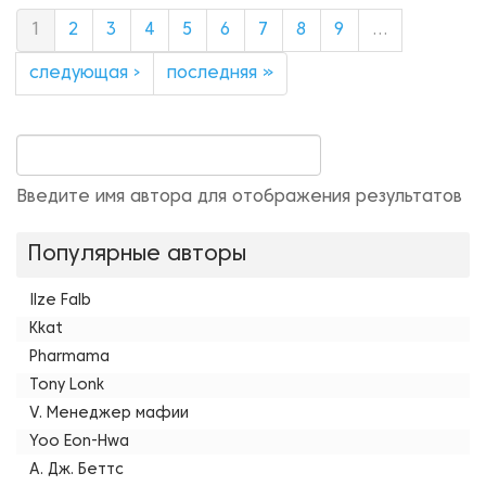
1
2
3
4
5
6
7
8
9
…
следующая ›
последняя »
Введите имя автора для отображения результатов
Популярные авторы
Ilze Falb
Kkat
Pharmama
Tony Lonk
V. Менеджер мафии
Yoo Eon-Hwa
А. Дж. Беттс