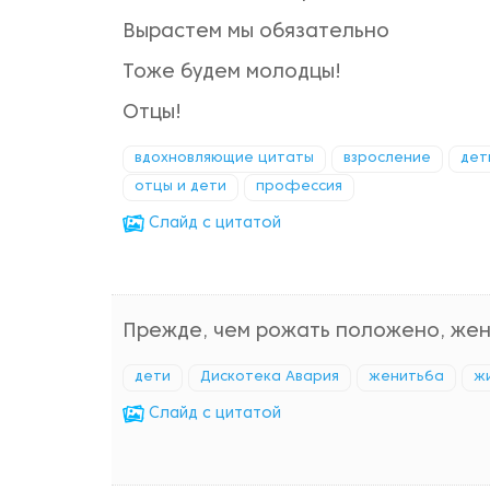
Вырастем мы обязательно
Тоже будем молодцы!
Отцы!
вдохновляющие цитаты
взросление
дет
отцы и дети
профессия
Cлайд с цитатой
Прежде, чем рожать положено, жен
дети
Дискотека Авария
женитьба
ж
Cлайд с цитатой