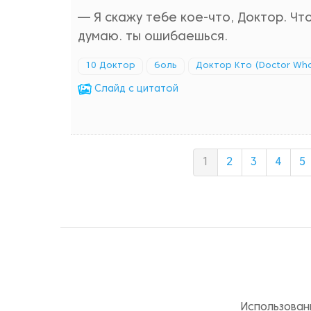
— Я скажу тебе кое-что, Доктор. Что
думаю. ты ошибаешься.
10 Доктор
боль
Доктор Кто (Doctor Who
Cлайд с цитатой
1
2
3
4
5
Использован