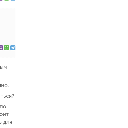
ным
чно.
иться?
 по
тоит
ь для