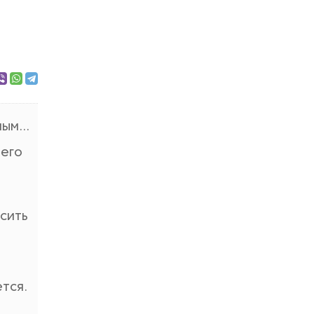
ым...
чего
осить
ется.