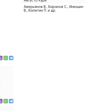
Августо Кури
Аверьянов В., Баранов С., Инюшин
В., Калитин П. и др.