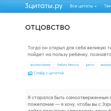
Перейти
Все цитаты
Те
к
основному
содержанию
отцовство
Тогда он открыл для себя великую т
пойдет на пользу ребёнку, познаётс
воспитание
Гийом Мюссо
дети
жизне
Cлайд с цитатой
Я старался быть самоотверженным к
пожелание — я хочу, чтобы вы с Эз