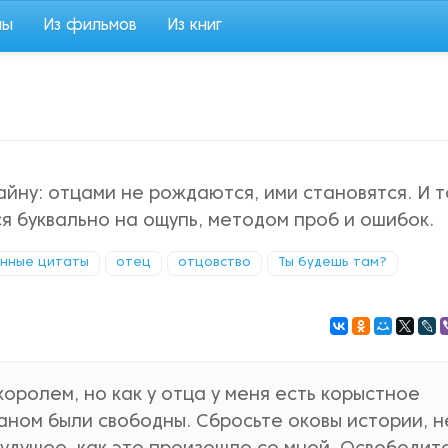
мы
Из фильмов
Из книг
айну: отцами не рождаются, ими становятся. И т
я буквально на ощупь, методом проб и ошибок.
нные цитаты
отец
отцовство
Ты будешь там?
оролем, но как у отца у меня есть корыстное
раном были свободны. Сбросьте оковы истории, н