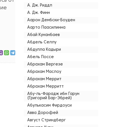
есь от
А. Дж. Риддл
ние
А. Дж. Финн
Аарон Дембски-Боуден
Аарто Паасилинна
Абай Кунанбаев
Абдель Селлу
Абдулла Кадыри
Абель Поссе
Абрахам Вергезе
Абрахам Маслоу
Абрахам Меррит
Абрахам Мерритт
Абу-ль-Фарадж ибн Гарун
(Григорий Бар-Эбрей)
Абулькасим Фирдоуси
Авва Дорофей
Август Стриндберг