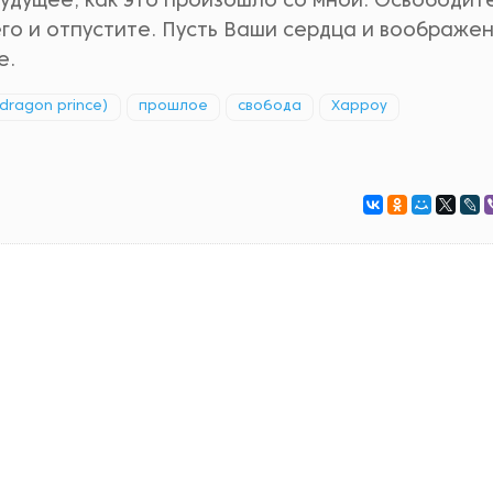
удущее, как это произошло со мной. Освободит
его и отпустите. Пусть Ваши сердца и воображе
е.
dragon prince)
прошлое
свобода
Харроу