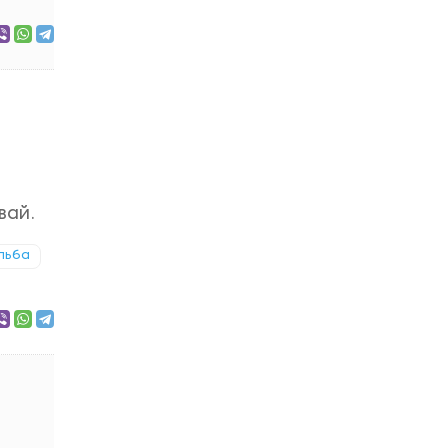
вай.
льба