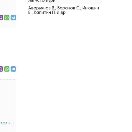
Августо Кури
Аверьянов В., Баранов С., Инюшин
В., Калитин П. и др.
итаты