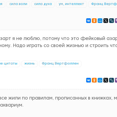
ия
сила воли
сила духа
ум, интеллект
Франц Вертф
азарт я не люблю, потому что это фейковый азар
пному. Надо играть со своей жизнью и строить чт
ые цитаты
жизнь
Франц Вертфоллен
все жили по правилам, прописанных в книжках, 
 аквариум.