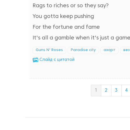
Rags to riches or so they say?
You gotta keep pushing
For the fortune and fame
It's all a gamble when it's just a game
Guns N' Roses
Paradise city
азарт
вез
Cлайд с цитатой
1
2
3
4