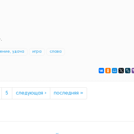
.
ение, удача
игра
слава
5
следующая ›
последняя »