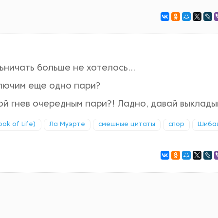
ьничать больше не хотелось...
ключим еще одно пари?
ой гнев очередным пари?! Ладно, давай выклады
ok of Life)
Ла Муэрте
смешные цитаты
спор
Шиба