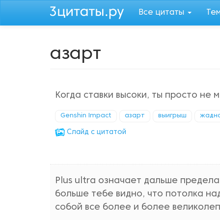
Перейти
Все цитаты
Те
к
основному
содержанию
азарт
Когда ставки высоки, ты просто не 
Genshin Impact
азарт
выигрыш
жадн
Cлайд с цитатой
Plus ultra означает дальше предела
больше тебе видно, что потолка над
собой все более и более великолеп