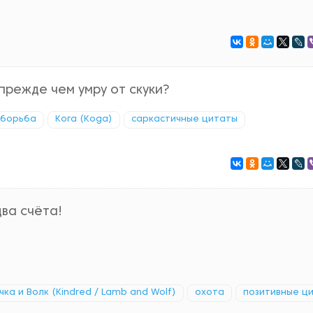
прежде чем умру от скуки?
борьба
Кога (Koga)
саркастичные цитаты
два счёта!
чка и Волк (Kindred / Lamb and Wolf)
охота
позитивные ц