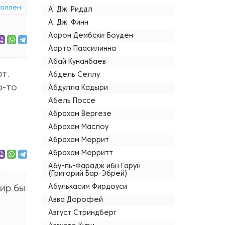
оллен
А. Дж. Риддл
А. Дж. Финн
Аарон Дембски-Боуден
Аарто Паасилинна
Абай Кунанбаев
т.
Абдель Селлу
о-то
Абдулла Кадыри
Абель Поссе
Абрахам Вергезе
Абрахам Маслоу
Абрахам Меррит
Абрахам Мерритт
Абу-ль-Фарадж ибн Гарун
(Григорий Бар-Эбрей)
Абулькасим Фирдоуси
мир бы
Авва Дорофей
Август Стриндберг