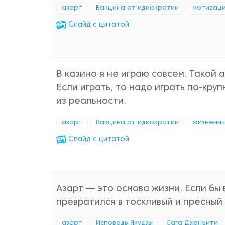
азарт
Вакцина от идиократии
мотивац
Cлайд с цитатой
В казино я не играю совсем. Такой 
Если играть, то надо играть по-кру
из реальности.
азарт
Вакцина от идиократии
жизненн
Cлайд с цитатой
Азарт — это основа жизни. Если бы 
превратился в тоскливый и пресный
азарт
Исповедь Якудзы
Сага Дзюнъити