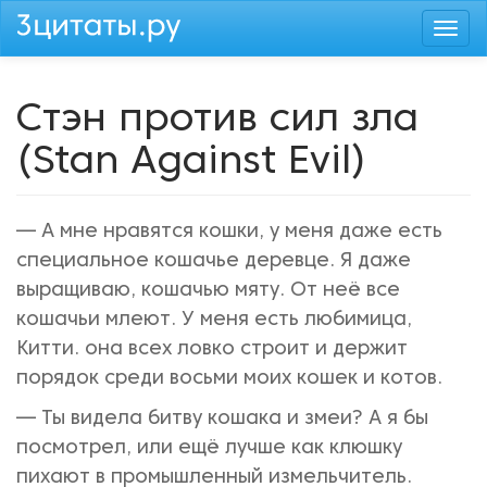
Перейти
Togg
к
navi
основному
содержанию
Стэн против сил зла
(Stan Against Evil)
— А мне нравятся кошки, у меня даже есть
специальное кошачье деревце. Я даже
выращиваю, кошачью мяту. От неё все
кошачьи млеют. У меня есть любимица,
Китти. она всех ловко строит и держит
порядок среди восьми моих кошек и котов.
— Ты видела битву кошака и змеи? А я бы
посмотрел, или ещё лучше как клюшку
пихают в промышленный измельчитель.