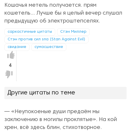
Кошачья метель получается. прям
кошетель... Лучше бы я целый вечер слушал
предыдущую об электроштепселях.
саркастичные цитаты
Стэн Миллер
Стэн против сил зла (Stan Against Evil)
свидание
сумасшествие
Нравится!
4
Не
нравится!
Другие цитаты по теме
— «Неупокоеные души предаём мы
заключению в могилы проклятые». На кой
хрен, всё здесь блин, стихотворное.