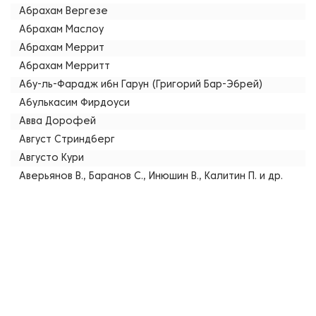
Абрахам Вергезе
Абрахам Маслоу
Абрахам Меррит
Абрахам Мерритт
Абу-ль-Фарадж ибн Гарун (Григорий Бар-Эбрей)
Абулькасим Фирдоуси
Авва Дорофей
Август Стриндберг
Августо Кури
Аверьянов В., Баранов С., Инюшин В., Калитин П. и др.