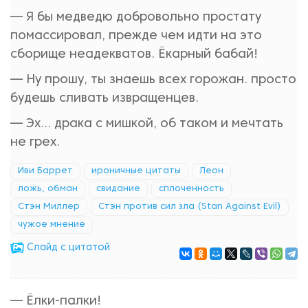
— Я бы медведю добровольно простату
помассировал, прежде чем идти на это
сборище неадекватов. Ёкарный бабай!
— Ну прошу, ты знаешь всех горожан. просто
будешь сливать извращенцев.
— Эх... драка с мишкой, об таком и мечтать
не грех.
Иви Баррет
ироничные цитаты
Леон
ложь, обман
свидание
сплоченность
Стэн Миллер
Стэн против сил зла (Stan Against Evil)
чужое мнение
Cлайд с цитатой
— Ёлки-палки!