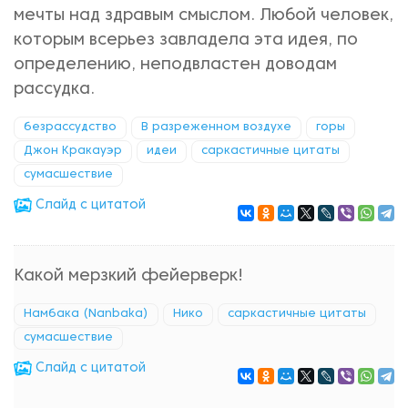
мечты над здравым смыслом. Любой человек,
которым всерьез завладела эта идея, по
определению, неподвластен доводам
рассудка.
безрассудство
В разреженном воздухе
горы
Джон Кракауэр
идеи
саркастичные цитаты
сумасшествие
Cлайд с цитатой
Какой мерзкий фейерверк!
Намбака (Nanbaka)
Нико
саркастичные цитаты
сумасшествие
Cлайд с цитатой