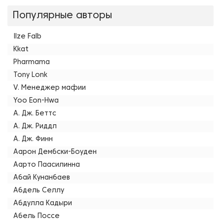
Популярные авторы
Ilze Falb
Kkat
Pharmama
Tony Lonk
V. Менеджер мафии
Yoo Eon-Hwa
А. Дж. Беттс
А. Дж. Риддл
А. Дж. Финн
Аарон Дембски-Боуден
Аарто Паасилинна
Абай Кунанбаев
Абдель Селлу
Абдулла Кадыри
Абель Поссе