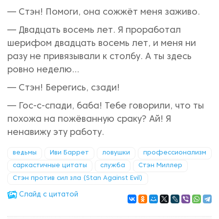
— Стэн! Помоги, она сожжёт меня заживо.
— Двадцать восемь лет. Я проработал
шерифом двадцать восемь лет, и меня ни
разу не привязывали к столбу. А ты здесь
ровно неделю...
— Стэн! Берегись, сзади!
— Гос-с-спади, баба! Тебе говорили, что ты
похожа на пожёванную сраку? Ай! Я
ненавижу эту работу.
ведьмы
Иви Баррет
ловушки
профессионализм
саркастичные цитаты
служба
Стэн Миллер
Стэн против сил зла (Stan Against Evil)
Cлайд с цитатой