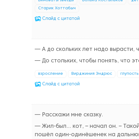
Виноваты звезды
Волька Костыльков
дет
Старик Хоттабыч
Cлайд с цитатой
— А до скольких лет надо вырасти, 
— До стольких, чтобы понять, что э
взросление
Вирджиния Эндрюс
глупость
Cлайд с цитатой
— Расскажи мне сказку.
— Жил-был… кот, – начал он. – Так
пошёл один-одинёшенек на дальнюю 