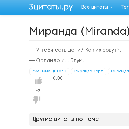
Перейти
Все цитаты
Те
к
основному
содержанию
Миранда (Miranda
— У тебя есть дети? Как их зовут?..
— Орландо и... Блум.
смешные цитаты
Миранда Харт
Миранда
0.00
Нравится!
-2
Не
нравится!
Другие цитаты по теме