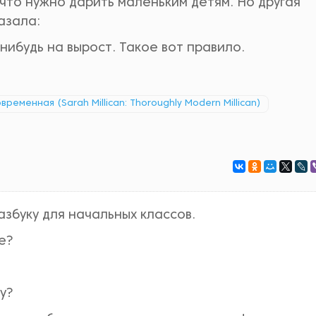
 что нужно дарить маленьким детям. Но другая
азала:
нибудь на вырост. Такое вот правило.
ременная (Sarah Millican: Thoroughly Modern Millican)
азбуку для начальных классов.
е?
у?