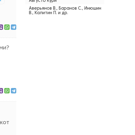
ы
Августо Кури
Аверьянов В., Баранов С., Инюшин
В., Калитин П. и др.
ами?
 кот