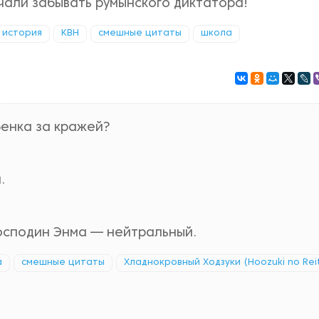
чали забывать румынского диктатора!
история
КВН
смешные цитаты
школа
бенка за кражей?
.
господин Энма — нейтральный.
а
смешные цитаты
Хладнокровный Ходзуки (Hoozuki no Rei