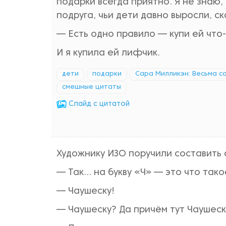
подарки всегда приятно. Я не знаю,
подруга, чьи дети давно выросли, ск
— Есть одно правило — купи ей что-
И я купила ей лифчик.
дети
подарки
Сара Милликэн: Весьма сов
смешные цитаты
Cлайд с цитатой
Художнику ИЗО поручили составить 
— Так… на букву «Ч» — это что тако
— Чаушеску!
— Чаушеску? Да причём тут Чаушеск