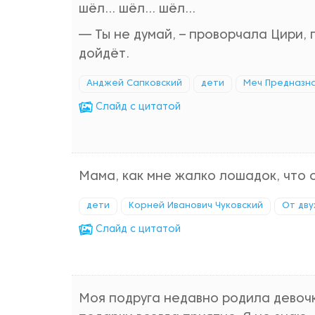
шёл… шёл… шёл…
— Ты не думай, – проворчала Цири, п
дойдёт.
Анджей Сапковский
дети
Меч Предназн
Cлайд с цитатой
Мама, как мне жалко лошадок, что о
дети
Корней Иванович Чуковский
От дву
Cлайд с цитатой
Моя подруга недавно родила девочку