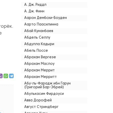
А. Дж. Риддл
А. Дж. Финн
Аарон Дембски-Боуден
Аарто Паасилинна
горёк.
Абай Кунанбаев
е
Абдель Селлу
Абдулла Кадыри
Абель Поссе
Абрахам Вергезе
Абрахам Маслоу
Абрахам Меррит
Абрахам Мерритт
Абу-ль-Фарадж ибн Гарун
(Григорий Бар-Эбрей)
Абулькасим Фирдоуси
Авва Дорофей
Август Стриндберг