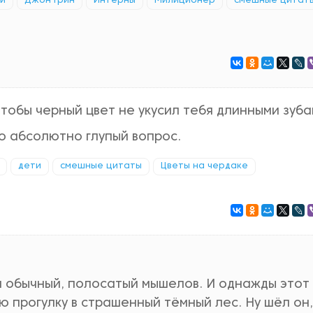
и
Джон Грин
Интерны
Милиционер
смешные цитат
чтобы черный цвет не укусил тебя длинными зуб
то абсолютно глупый вопрос.
дети
смешные цитаты
Цветы на чердаке
ой обычный, полосатый мышелов. И однажды этот
прогулку в страшенный тёмный лес. Ну шёл он,