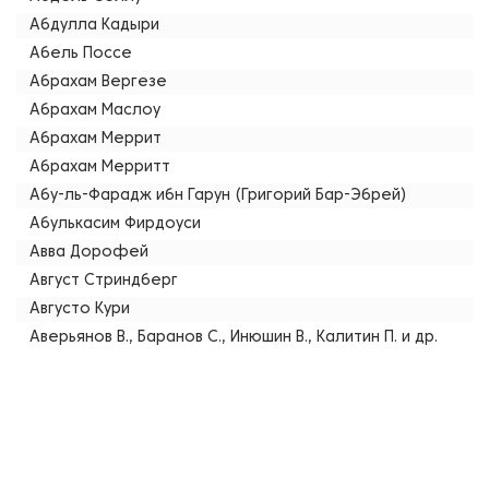
Абдулла Кадыри
Абель Поссе
Абрахам Вергезе
Абрахам Маслоу
Абрахам Меррит
Абрахам Мерритт
Абу-ль-Фарадж ибн Гарун (Григорий Бар-Эбрей)
Абулькасим Фирдоуси
Авва Дорофей
Август Стриндберг
Августо Кури
Аверьянов В., Баранов С., Инюшин В., Калитин П. и др.