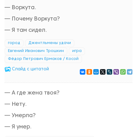
— Воркута.
— Почему Воркута?
— Я там сидел.
город
Джентльмены удачи
Евгений Иванович Трошкин
игра
Фёдор Петрович Ермаков / Косой
Cлайд с цитатой
— А где жена твоя?
— Нету.
— Умерла?
— Я умер.