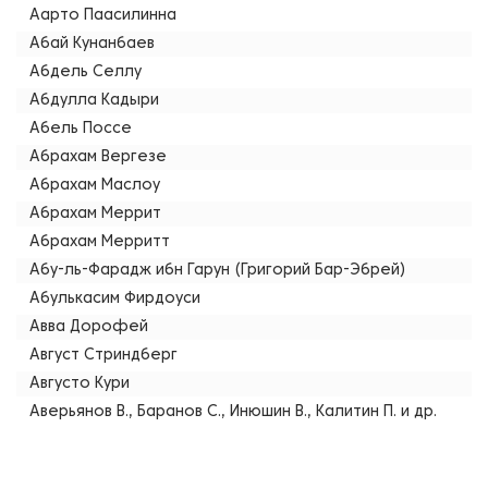
Аарто Паасилинна
Абай Кунанбаев
Абдель Селлу
Абдулла Кадыри
Абель Поссе
Абрахам Вергезе
Абрахам Маслоу
Абрахам Меррит
Абрахам Мерритт
Абу-ль-Фарадж ибн Гарун (Григорий Бар-Эбрей)
Абулькасим Фирдоуси
Авва Дорофей
Август Стриндберг
Августо Кури
Аверьянов В., Баранов С., Инюшин В., Калитин П. и др.