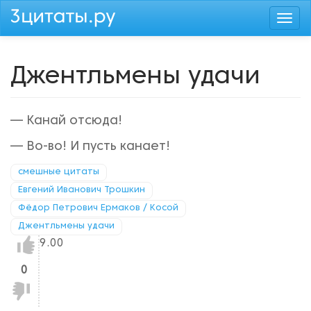
Перейти
Togg
к
navi
основному
содержанию
Джентльмены удачи
— Канай отсюда!
— Во-во! И пусть канает!
смешные цитаты
Евгений Иванович Трошкин
Фёдор Петрович Ермаков / Косой
Джентльмены удачи
Нравится!
9.00
0
Не
нравится!