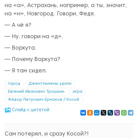
на «а», Астрахань, например, а ты, значит,
на «н», Новгород. Говори, Федя.
— А чё я?
— Ну, говори на «д».
— Воркута.
— Почему Воркута?
— Я там сидел.
город
Джентльмены удачи
Евгений Иванович Трошкин
игра
Фёдор Петрович Ермаков / Косой
Cлайд с цитатой
Сам потерял, и сразу Косой?!