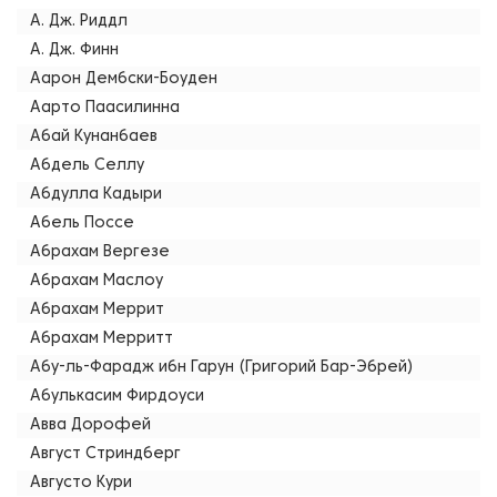
А. Дж. Риддл
А. Дж. Финн
Аарон Дембски-Боуден
Аарто Паасилинна
Абай Кунанбаев
Абдель Селлу
Абдулла Кадыри
Абель Поссе
Абрахам Вергезе
Абрахам Маслоу
Абрахам Меррит
Абрахам Мерритт
Абу-ль-Фарадж ибн Гарун (Григорий Бар-Эбрей)
Абулькасим Фирдоуси
Авва Дорофей
Август Стриндберг
Августо Кури