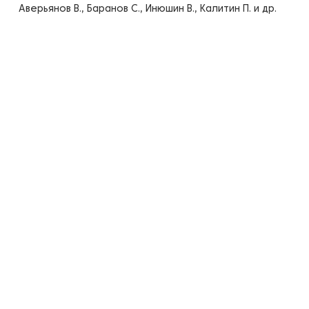
Аверьянов В., Баранов С., Инюшин В., Калитин П. и др.