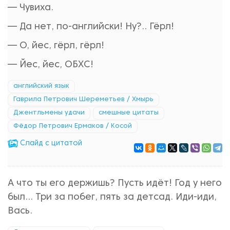
— Чувиха.
— Да нет, по-английски! Ну?.. Гёрл!
— О, йес, гёрл, гёрл!
— Йес, йес, ОБХС!
английский язык
Гаврила Петрович Шереметьев / Хмырь
Джентльмены удачи
смешные цитаты
Фёдор Петрович Ермаков / Косой
Cлайд с цитатой
А что ты его держишь? Пусть идёт! Год у него
был… Три за побег, пять за детсад. Иди-иди,
Вась.