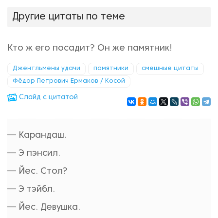
Другие цитаты по теме
Кто ж его посадит? Он же памятник!
Джентльмены удачи
памятники
смешные цитаты
Фёдор Петрович Ермаков / Косой
Cлайд с цитатой
— Карандаш.
— Э пэнсил.
— Йес. Стол?
— Э тэйбл.
— Йес. Девушка.