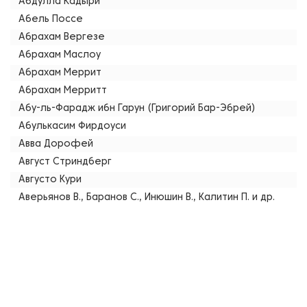
Абдулла Кадыри
Абель Поссе
Абрахам Вергезе
Абрахам Маслоу
Абрахам Меррит
Абрахам Мерритт
Абу-ль-Фарадж ибн Гарун (Григорий Бар-Эбрей)
Абулькасим Фирдоуси
Авва Дорофей
Август Стриндберг
Августо Кури
Аверьянов В., Баранов С., Инюшин В., Калитин П. и др.