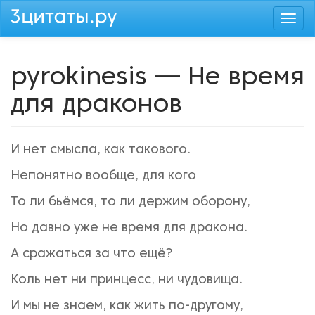
Перейти
Togg
к
navi
основному
содержанию
pyrokinesis — Не время
для драконов
И нет смысла, как такового.
Непонятно вообще, для кого
То ли бьёмся, то ли держим оборону,
Но давно уже не время для дракона.
А сражаться за что ещё?
Коль нет ни принцесс, ни чудовища.
И мы не знаем, как жить по-другому,