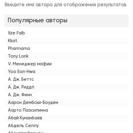
Введите имя автора для отображения результатов
Популярные авторы
Ilze Falb
Kkat
Pharmama
Tony Lonk
V. Менеджер мафии
Yoo Eon-Hwa
А. Дж. Беттс
А. Дж. Риддл
А. Дж. Финн
Аарон Дембски-Боуден
Аарто Паасилинна
Абай Кунанбаев
Абдель Селлу