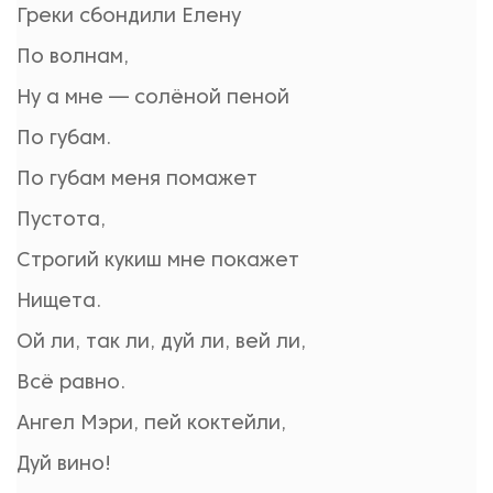
Греки сбондили Елену
По волнам,
Ну а мне — солёной пеной
По губам.
По губам меня помажет
Пустота,
Строгий кукиш мне покажет
Нищета.
Ой ли, так ли, дуй ли, вей ли,
Всё равно.
Ангел Мэри, пей коктейли,
Дуй вино!