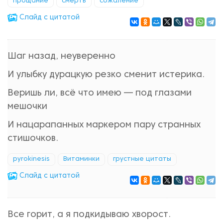
прощание
смерть
сожаление
Cлайд с цитатой
Шаг назад, неуверенно
И улыбку дурацкую резко сменит истерика.
Веришь ли, всё что имею — под глазами
мешочки
И нацарапанных маркером пару странных
стишочков.
pyrokinesis
Витаминки
грустные цитаты
Cлайд с цитатой
Все горит, а я подкидываю хворост.