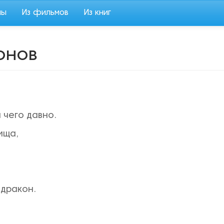
мы
Из фильмов
Из книг
онов
 чего давно.
ища,
 дракон.