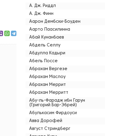
А. Дж. Риддл
А. Дж. Финн
Аарон Дембски-Боуден
Аарто Паасилинна
Абай Кунанбаев
Абдель Селлу
Абдулла Кадыри
Абель Поссе
Абрахам Вергезе
Абрахам Маслоу
Абрахам Меррит
Абрахам Мерритт
Абу-ль-Фарадж ибн Гарун
(Григорий Бар-Эбрей)
Абулькасим Фирдоуси
Авва Дорофей
Август Стриндберг