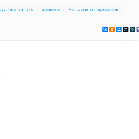
рустные цитаты
драконы
Не время для драконов
,
.
.