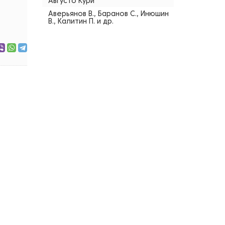
Августо Кури
Аверьянов В., Баранов С., Инюшин
В., Калитин П. и др.