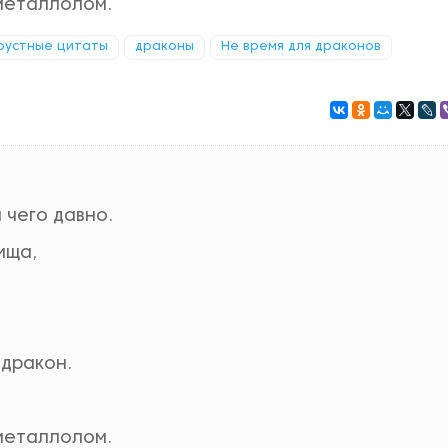
 металлолом.
рустные цитаты
драконы
Не время для драконов
 чего давно.
ища,
 дракон.
 металлолом.