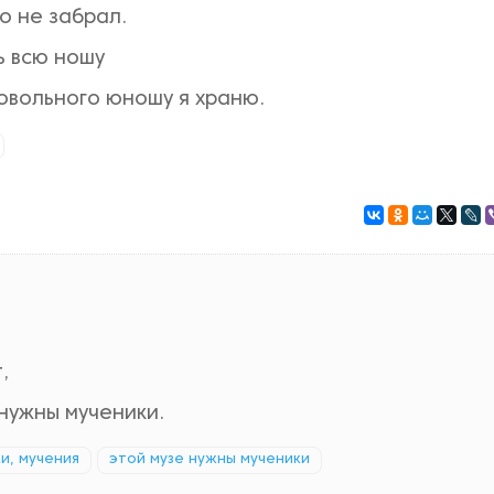
о не забрал.
ь всю ношу
овольного юношу я храню.
,
 нужны мученики.
и, мучения
этой музе нужны мученики