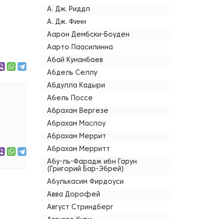
А. Дж. Риддл
А. Дж. Финн
Аарон Дембски-Боуден
Аарто Паасилинна
Абай Кунанбаев
Абдель Селлу
Абдулла Кадыри
Абель Поссе
Абрахам Вергезе
Абрахам Маслоу
Абрахам Меррит
Абрахам Мерритт
Абу-ль-Фарадж ибн Гарун
(Григорий Бар-Эбрей)
Абулькасим Фирдоуси
Авва Дорофей
Август Стриндберг