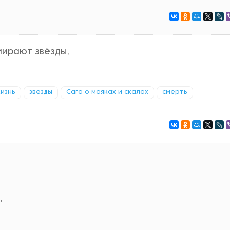
мирают звёзды,
изнь
звезды
Сага о маяках и скалах
смерть
,
.