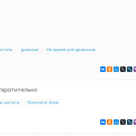
.
цитаты
драконы
Не время для драконов
отвратительно
ые цитаты
Помогите Элли