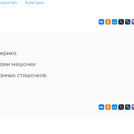
скусство
Культура
терика.
зами мешочки
анных стишочков.