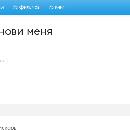
мы
Из фильмов
Из книг
анови меня
ня
искарь