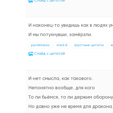
Cлайд с цитатой
И наконец-то увидишь как в людях у
И мы потухнувши, замёрзли.
pyrokinesis
sted.d
грустные цитаты
ж
Cлайд с цитатой
И нет смысла, как такового.
Непонятно вообще, для кого
То ли бьёмся, то ли держим оборону
Но давно уже не время для дракона