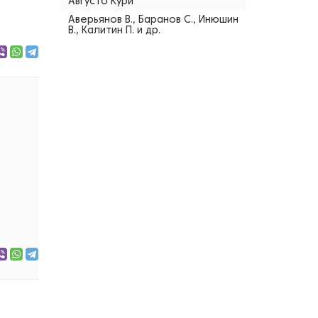
Августо Кури
Аверьянов В., Баранов С., Инюшин
В., Калитин П. и др.