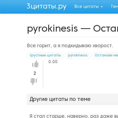
Перейти
Все цитаты
Те
к
основному
содержанию
pyrokinesis — Ост
Все горит, а я подкидываю хворост.
грустные цитаты
pyrokinesis
Останови ме
0.00
Нравится!
2
Не
нравится!
Другие цитаты по теме
Я стал старше, наверно, раз даже в