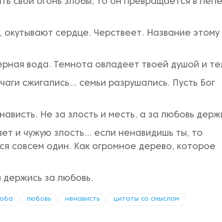
ть свой огонь злобы, то он превращается в пепе
, окутывают сердце. Черствеет. Название этому
черная вода. Темнота овладеет твоей душой и те
чаги сжигались... семьи разрушались. Пусть Бог
ависть. Не за злость и месть, а за любовь держ
ет и чужую злость... если ненавидишь ты, то
ься совсем один. Как огромное дерево, которое
ы держись за любовь.
лоба
любовь
ненависть
цитаты со смыслом