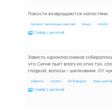
Пакости возвращаются напастями.
Аромат эманации мыслей
беда
злоба
Cлайд с цитатой
Зависть одноклассников собиралась 
что Сигне пьет влагу из этих туч, с
гладкой, волосы – шелковыми. От ч
зависть
злоба
Ли Бардуго
Язык шипо
Cлайд с цитатой