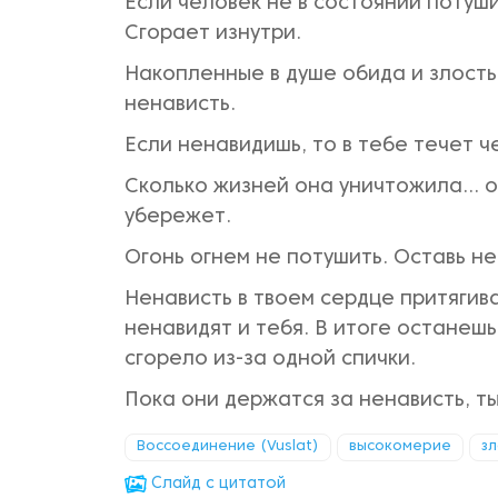
Если человек не в состоянии потуши
Сгорает изнутри.
Накопленные в душе обида и злость
ненависть.
Если ненавидишь, то в тебе течет 
Сколько жизней она уничтожила... о
убережет.
Огонь огнем не потушить. Оставь нен
Ненависть в твоем сердце притягива
ненавидят и тебя. В итоге останеш
сгорело из-за одной спички.
Пока они держатся за ненависть, т
Воссоединение (Vuslat)
высокомерие
з
Cлайд с цитатой