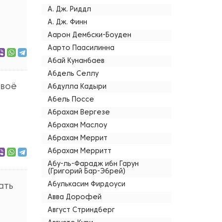
А. Дж. Риддл
А. Дж. Финн
Аарон Дембски-Боуден
Аарто Паасилинна
Абай Кунанбаев
Абдель Селлу
твоё
Абдулла Кадыри
Абель Поссе
Абрахам Вергезе
Абрахам Маслоу
Абрахам Меррит
Абрахам Мерритт
Абу-ль-Фарадж ибн Гарун
(Григорий Бар-Эбрей)
Абулькасим Фирдоуси
ать
Авва Дорофей
Август Стриндберг