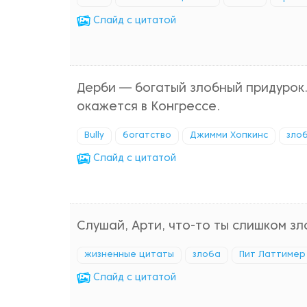
Cлайд с цитатой
Дерби — богатый злобный придурок. 
окажется в Конгрессе.
Bully
богатство
Джимми Хопкинс
зло
Cлайд с цитатой
Слушай, Арти, что-то ты слишком зл
жизненные цитаты
злоба
Пит Латтимер
Cлайд с цитатой