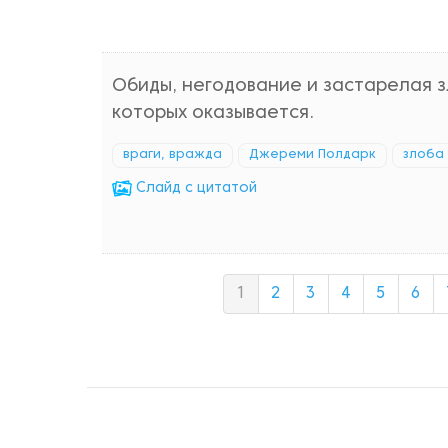
Обиды, негодование и застарелая зл
которых оказывается.
враги, вражда
Джереми Полдарк
злоба
Cлайд с цитатой
1
2
3
4
5
6