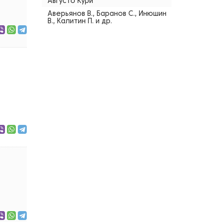
Августо Кури
Аверьянов В., Баранов С., Инюшин
В., Калитин П. и др.