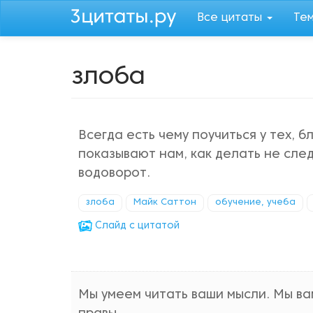
Перейти
Все цитаты
Те
к
основному
содержанию
злоба
Всегда есть чему поучиться у тех, 
показывают нам, как делать не след
водоворот.
злоба
Майк Саттон
обучение, учеба
Cлайд с цитатой
Мы умеем читать ваши мысли. Мы вам