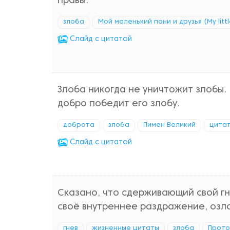
правы.
злоба
Мой маленький пони и друзья (My littl
Cлайд с цитатой
Злоба никогда не уничтожит злобы. 
добро победит его злобу.
доброта
злоба
Пимен Великий
цитат
Cлайд с цитатой
Сказано, что сдерживающий свой гн
своё внутреннее раздражение, озло
гнев
жизненные цитаты
злоба
Прото