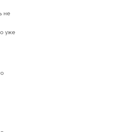
ь не
то уже
го