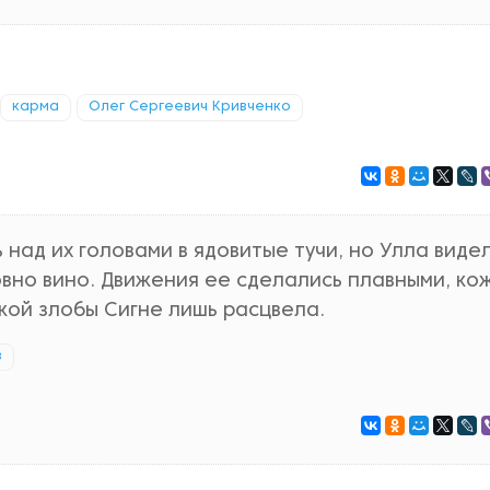
карма
Олег Сергеевич Кривченко
над их головами в ядовитые тучи, но Улла виде
ловно вино. Движения ее сделались плавными, ко
ужой злобы Сигне лишь расцвела.
в