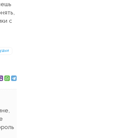
аешь
онять,
ки с
судьи
мне,
е
ороль