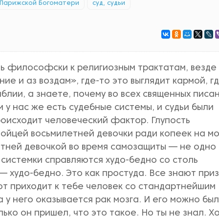
Парижской Богоматери
суд, судьи
 философски к религиозным трактатам, везде
ие и аз воздам», где-то это выглядит кармой, г
блии, а знаете, почему во всех священных писа
 у нас же есть судебные системы, и судьи были
происходит человеческий фактор. Глупость
пойцей восьмилетней девочки ради копеек на м
тней девочкой во время самозащиты — не одно 
 системки справляются худо-бедно со столь
— худо-бедно. Это как простуда. Все знают при
от приходит к тебе человек со стандартнейшим
а у него оказывается рак мозга. И его можно бы
олько он пришел, что это такое. Но ты не знал. Х