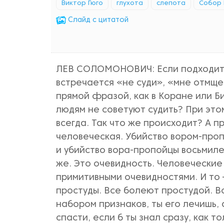
Виктор Гюго
глухота
слепота
Собор 
Cлайд с цитатой
ЛЕВ СОЛОМОНОВИЧ: Если подходить
встречается «не суди», «мне отмщен
прямой фразой, как в Коране или Би
людям не советуют судить? При этом
всегда. Так что же происходит? А 
человеческая. Убийство вором-про
и убийство вора-пропойцы восьмиле
же. Это очевидность. Человеческие
примитивными очевидностями. И то 
простуды. Все болеют простудой. В
набором признаков, ты его лечишь, 
спасти, если б ты знал сразу, как т