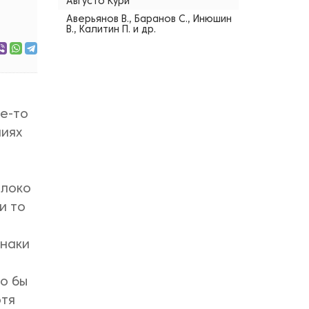
Августо Кури
Аверьянов В., Баранов С., Инюшин
В., Калитин П. и др.
де-то
ниях
олоко
и то
знаки
ло бы
отя