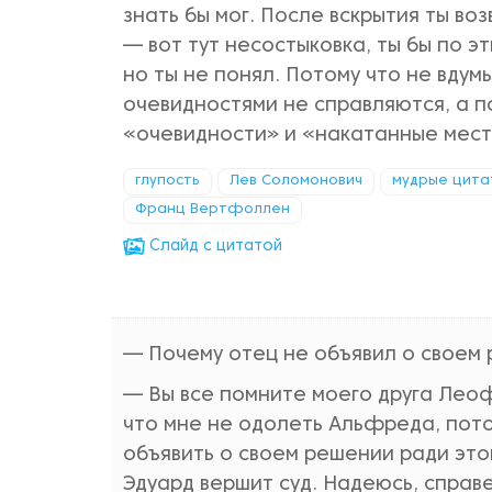
знать бы мог. После вскрытия ты в
— вот тут несостыковка, ты бы по эт
но ты не понял. Потому что не вдум
очевидностями не справляются, а п
«очевидности» и «накатанные места
глупость
Лев Соломонович
мудрые цита
Франц Вертфоллен
Cлайд с цитатой
— Почему отец не объявил о своем
— Вы все помните моего друга Леофр
что мне не одолеть Альфреда, пото
объявить о своем решении ради этог
Эдуард вершит суд. Надеюсь, справ