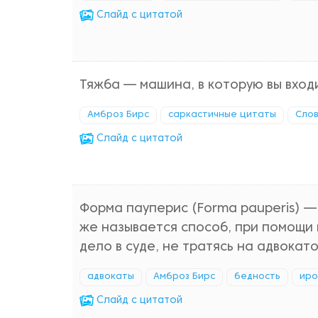
Cлайд с цитатой
Тяжба — машина, в которую вы вход
Амброз Бирс
саркастичные цитаты
Сло
Cлайд с цитатой
Форма пауперис (Forma pauperis) 
же называется способ, при помощи 
дело в суде, не тратясь на адвокато
адвокаты
Амброз Бирс
бедность
иро
Cлайд с цитатой