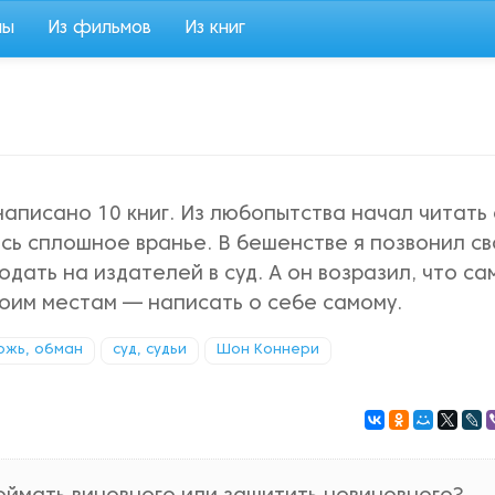
мы
Из фильмов
Из книг
написано 10 книг. Из любопытства начал читать
ось сплошное вранье. В бешенстве я позвонил с
дать на издателей в суд. А он возразил, что са
воим местам — написать о себе самому.
ожь, обман
суд, судьи
Шон Коннери