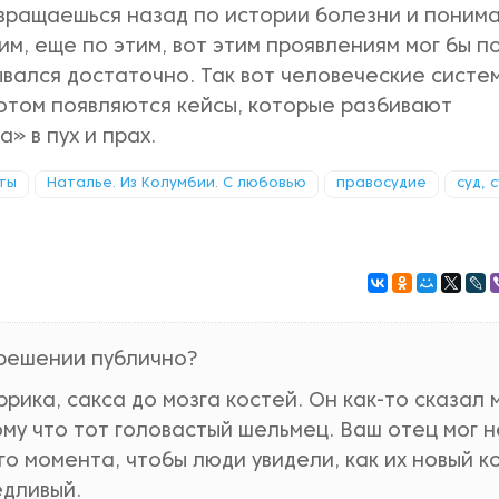
озвращаешься назад по истории болезни и поним
им, еще по этим, вот этим проявлениям мог бы п
ывался достаточно. Так вот человеческие систем
отом появляются кейсы, которые разбивают
» в пух и прах.
ты
Наталье. Из Колумбии. С любовью
правосудие
суд, 
 решении публично?
ика, сакса до мозга костей. Он как-то сказал 
му что тот головастый шельмец. Ваш отец мог н
о момента, чтобы люди увидели, как их новый к
едливый.