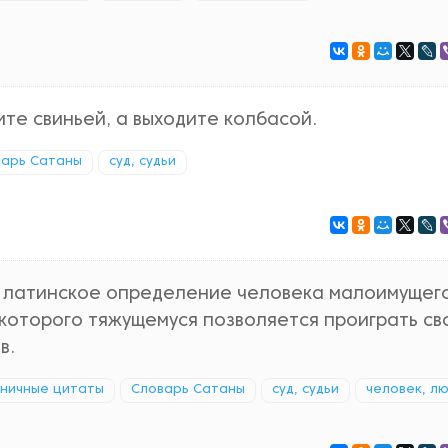
ите свиньей, а выходите колбасой.
варь Сатаны
суд, судьи
— латинское определение человека малоимущего
которого тяжущемуся позволяется проиграть св
в.
ничные цитаты
Словарь Сатаны
суд, судьи
человек, л