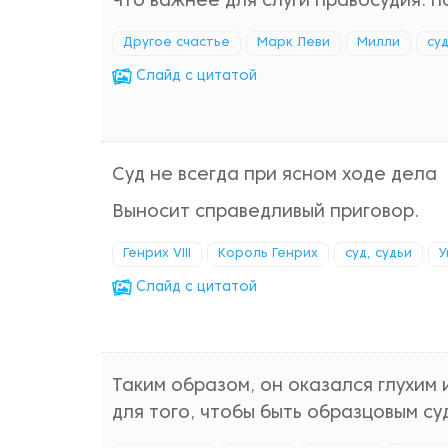
Что важнее для слуги правосудия: 
Другое счастье
Марк Леви
Милли
суд
Cлайд с цитатой
Суд не всегда при ясном ходе дела
Выносит справедливый приговор.
Генрих VIII
Король Генрих
суд, судьи
У
Cлайд с цитатой
Таким образом, он оказался глухим
для того, чтобы быть образцовым су