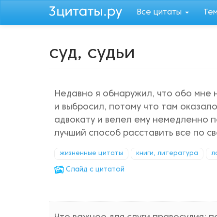
Перейти
Все цитаты
Те
к
основному
содержанию
суд, судьи
Недавно я обнаружил, что обо мне 
и выбросил, потому что там оказал
адвокату и велел ему немедленно по
лучший способ расставить все по с
жизненные цитаты
книги, литература
л
Cлайд с цитатой