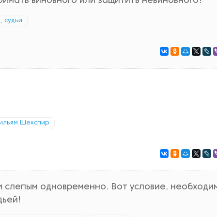
поймать виновного или защитить невиновного?
, судьи
ильям Шекспир
 и слепым одновременно. Вот условие, необходи
дьей!