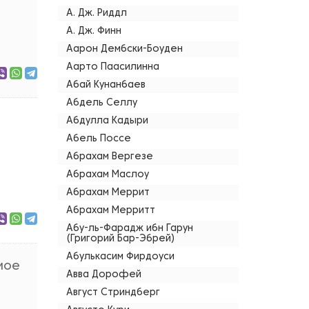
А. Дж. Риддл
А. Дж. Финн
Аарон Дембски-Боуден
Аарто Паасилинна
Абай Кунанбаев
Абдель Селлу
Абдулла Кадыри
Абель Поссе
Абрахам Вергезе
Абрахам Маслоу
Абрахам Меррит
Абрахам Мерритт
Абу-ль-Фарадж ибн Гарун
(Григорий Бар-Эбрей)
Абулькасим Фирдоуси
мое
Авва Дорофей
Август Стриндберг