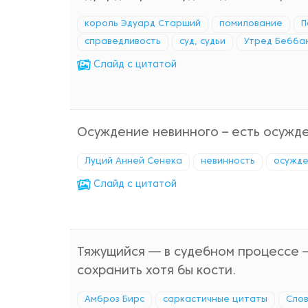
король Эдуард Старший
помилование
П
справедливость
суд, судьи
Утред Бебба
Cлайд с цитатой
Осуждение невинного – есть осужде
Луций Анней Сенека
невинность
осужд
Cлайд с цитатой
Тяжущийся — в судебном процессе – 
сохранить хотя бы кости.
Амброз Бирс
саркастичные цитаты
Сло