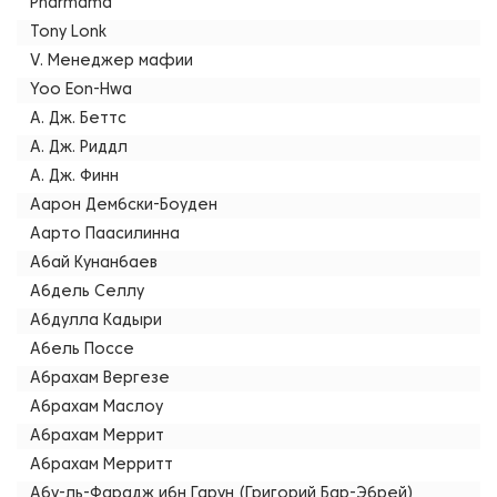
Pharmama
Tony Lonk
V. Менеджер мафии
Yoo Eon-Hwa
А. Дж. Беттс
А. Дж. Риддл
А. Дж. Финн
Аарон Дембски-Боуден
Аарто Паасилинна
Абай Кунанбаев
Абдель Селлу
Абдулла Кадыри
Абель Поссе
Абрахам Вергезе
Абрахам Маслоу
Абрахам Меррит
Абрахам Мерритт
Абу-ль-Фарадж ибн Гарун (Григорий Бар-Эбрей)