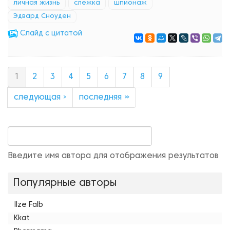
личная жизнь
слежка
шпионаж
Эдвард Сноуден
Cлайд с цитатой
1
2
3
4
5
6
7
8
9
следующая ›
последняя »
Введите имя автора для отображения результатов
Популярные авторы
Ilze Falb
Kkat