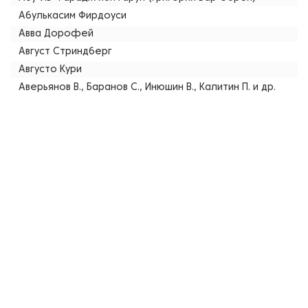
Абулькасим Фирдоуси
Авва Дорофей
Август Стриндберг
Августо Кури
Аверьянов В., Баранов С., Инюшин В., Калитин П. и др.