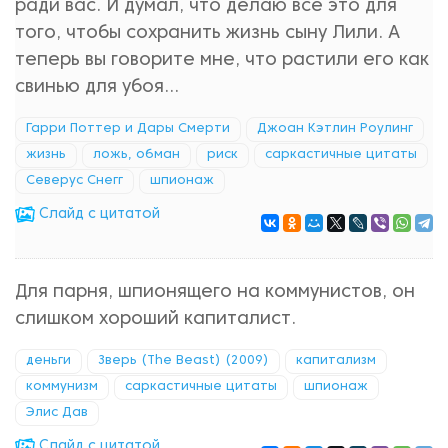
ради вас. И думал, что делаю все это для
того, чтобы сохранить жизнь сыну Лили. А
теперь вы говорите мне, что растили его как
свинью для убоя…
Гарри Поттер и Дары Смерти
Джоан Кэтлин Роулинг
жизнь
ложь, обман
риск
саркастичные цитаты
Северус Снегг
шпионаж
Cлайд с цитатой
Для парня, шпионящего на коммунистов, он
слишком хороший капиталист.
деньги
Зверь (The Beast) (2009)
капитализм
коммунизм
саркастичные цитаты
шпионаж
Элис Дав
Cлайд с цитатой