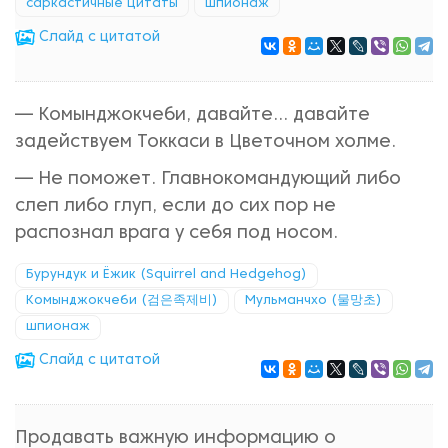
саркастичные цитаты
шпионаж
Cлайд с цитатой
— Комынджокчеби, давайте... давайте
задействуем Токкаси в Цветочном холме.
— Не поможет. Главнокомандующий либо
слеп либо глуп, если до сих пор не
распознал врага у себя под носом.
Бурундук и Ёжик (Squirrel and Hedgehog)
Комынджокчеби (검은족제비)
Мульманчхо (물망초)
шпионаж
Cлайд с цитатой
Продавать важную информацию о