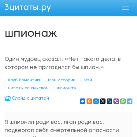
Перейти
Togg
к
navi
основному
содержанию
шпионаж
Один мудрец сказал: «Нет такого дела, в
котором не пригодился бы шпион.»
Клуб Романтики — Мои Истории
Мэй
цитаты со смыслом
шпионаж
Cлайд с цитатой
Я шпионил ради вас, лгал ради вас,
подвергал себя смертельной опасности