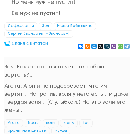
— Но меня муж не пустит!
— Ее муж не пустит!
Деффчонки
Зоя
Маша Бобылкина
Сергей Звонарёв («Звонарь»)
Cлайд с цитатой
Зоя: Как же он позволяет так собою
вертеть?..
Агата: А он и не подозревает, что им
вертят... Напротив, воля у него есть... и даже
твёрдая воля... (С улыбкой.) Но это воля его
жены...
Агата
брак
воля
жены
Зоя
ироничные цитаты
мужья