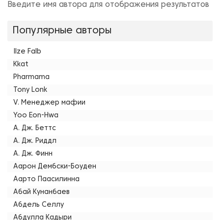
Введите имя автора для отображения результатов
Популярные авторы
Ilze Falb
Kkat
Pharmama
Tony Lonk
V. Менеджер мафии
Yoo Eon-Hwa
А. Дж. Беттс
А. Дж. Риддл
А. Дж. Финн
Аарон Дембски-Боуден
Аарто Паасилинна
Абай Кунанбаев
Абдель Селлу
Абдулла Кадыри