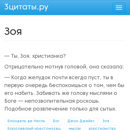
Перейти
Togg
к
navi
основному
содержанию
Зоя
— Ты, Зоя, христианка?
Отрицательно мотнув головой, она сказала:
— Когда желудок почти всегда пуст, ты в
первую очередь беспокоишься о том, чем бы
его набить. Забивать же голову мыслями о
Боге — непозволительная роскошь.
Подобное развлечение только для сытых.
Блондель де Несль
Бог
Джон Джейкс
Зоя
Королевский крестоносец
мысли
христиaнствo