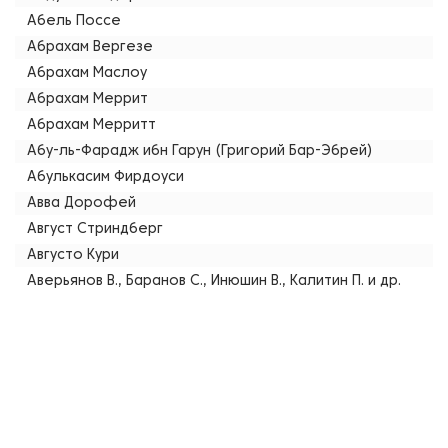
Абель Поссе
Абрахам Вергезе
Абрахам Маслоу
Абрахам Меррит
Абрахам Мерритт
Абу-ль-Фарадж ибн Гарун (Григорий Бар-Эбрей)
Абулькасим Фирдоуси
Авва Дорофей
Август Стриндберг
Августо Кури
Аверьянов В., Баранов С., Инюшин В., Калитин П. и др.