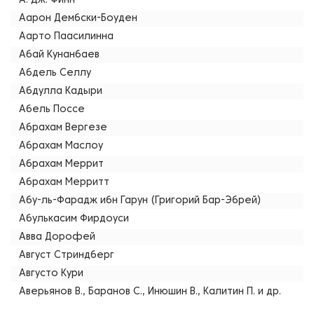
А. Дж. Финн
Аарон Дембски-Боуден
Аарто Паасилинна
Абай Кунанбаев
Абдель Селлу
Абдулла Кадыри
Абель Поссе
Абрахам Вергезе
Абрахам Маслоу
Абрахам Меррит
Абрахам Мерритт
Абу-ль-Фарадж ибн Гарун (Григорий Бар-Эбрей)
Абулькасим Фирдоуси
Авва Дорофей
Август Стриндберг
Августо Кури
Аверьянов В., Баранов С., Инюшин В., Калитин П. и др.