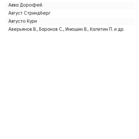
Авва Дорофей
Август Стриндберг
Августо Кури
Аверьянов В., Баранов С., Инюшин В., Калитин П. и др.