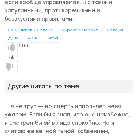
если вообще управляемая, и с такими
запутанными, противоречивыми и
безвкусными правилами.
Семь шагов к Сатане
Абрахам Меррит
Сатана
душа
жизнь
игра
Нравится!
0.00
-4
Не
нравится!
Другие цитаты по теме
... я не трус — но смерть наполняет меня
ужасом. Если бы я знал, что она неизбежна,
я смотрел бы ей в лицо спокойно. Но я
считаю её вечной тьмой, забвением,