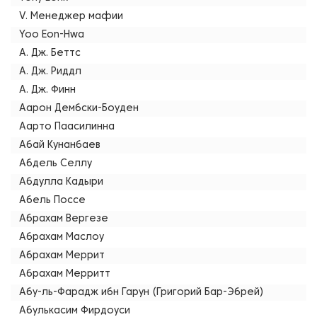
V. Менеджер мафии
Yoo Eon-Hwa
А. Дж. Беттс
А. Дж. Риддл
А. Дж. Финн
Аарон Дембски-Боуден
Аарто Паасилинна
Абай Кунанбаев
Абдель Селлу
Абдулла Кадыри
Абель Поссе
Абрахам Вергезе
Абрахам Маслоу
Абрахам Меррит
Абрахам Мерритт
Абу-ль-Фарадж ибн Гарун (Григорий Бар-Эбрей)
Абулькасим Фирдоуси