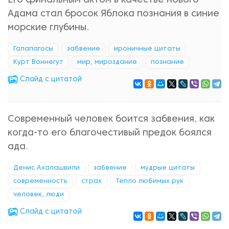
Его финальным актом в качестве нового
Адама стал бросок Яблока познания в синие
морские глубины.
Галапагосы
забвение
ироничные цитаты
Курт Воннегут
мир, мироздание
познание
Cлайд с цитатой
Современный человек боится забвения, как
когда-то его благочестивый предок боялся
ада.
Денис Ахалашвили
забвение
мудрые цитаты
современность
страх
Тепло любимых рук
человек, люди
Cлайд с цитатой