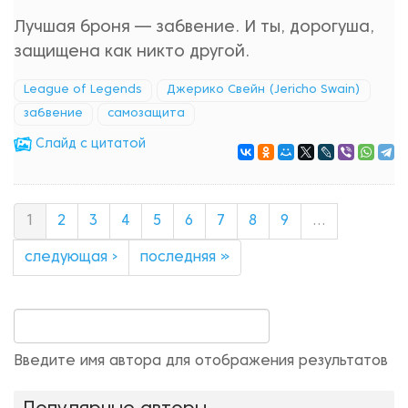
Лучшая броня — забвение. И ты, дорогуша,
защищена как никто другой.
League of Legends
Джерико Свейн (Jericho Swain)
забвение
самозащита
Cлайд с цитатой
1
2
3
4
5
6
7
8
9
…
следующая ›
последняя »
Введите имя автора для отображения результатов