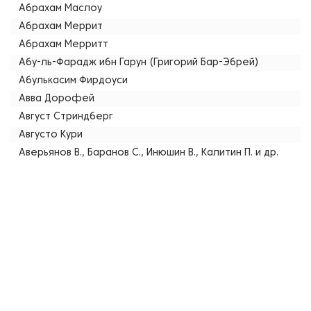
Абрахам Маслоу
Абрахам Меррит
Абрахам Мерритт
Абу-ль-Фарадж ибн Гарун (Григорий Бар-Эбрей)
Абулькасим Фирдоуси
Авва Дорофей
Август Стриндберг
Августо Кури
Аверьянов В., Баранов С., Инюшин В., Калитин П. и др.