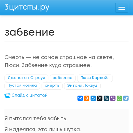
Перейти
Togg
к
navi
основному
содержанию
забвение
Смерть — не самое страшное на свете,
Люси. Забвение куда страшнее.
Джонатан Страуд
забвение
Люси Карлайл
Пустая могила
смерть
Энтони Локвуд
Cлайд с цитатой
Я пытался тебя забыть,
Я надеялся, это лишь шутка.