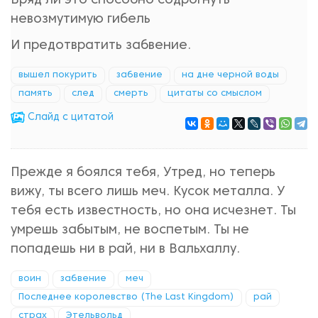
Вряд ли это способно содрогнуть
невозмутимую гибель
И предотвратить забвение.
вышел покурить
забвение
на дне черной воды
память
след
смерть
цитаты со смыслом
Cлайд с цитатой
Прежде я боялся тебя, Утред, но теперь
вижу, ты всего лишь меч. Кусок металла. У
тебя есть известность, но она исчезнет. Ты
умрешь забытым, не воспетым. Ты не
попадешь ни в рай, ни в Вальхаллу.
воин
забвение
меч
Последнее королевство (The Last Kingdom)
рай
страх
Этельвольд