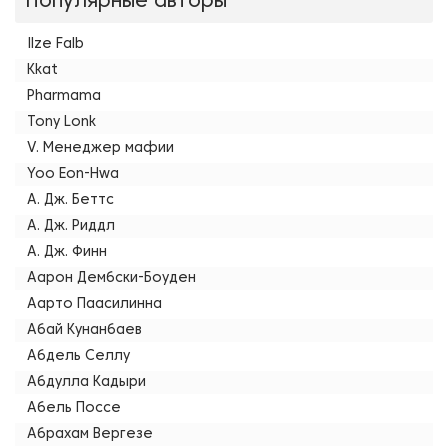
Популярные авторы
Ilze Falb
Kkat
Pharmama
Tony Lonk
V. Менеджер мафии
Yoo Eon-Hwa
А. Дж. Беттс
А. Дж. Риддл
А. Дж. Финн
Аарон Дембски-Боуден
Аарто Паасилинна
Абай Кунанбаев
Абдель Селлу
Абдулла Кадыри
Абель Поссе
Абрахам Вергезе