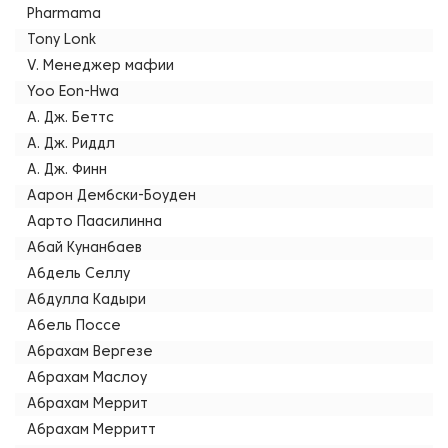
Pharmama
Tony Lonk
V. Менеджер мафии
Yoo Eon-Hwa
А. Дж. Беттс
А. Дж. Риддл
А. Дж. Финн
Аарон Дембски-Боуден
Аарто Паасилинна
Абай Кунанбаев
Абдель Селлу
Абдулла Кадыри
Абель Поссе
Абрахам Вергезе
Абрахам Маслоу
Абрахам Меррит
Абрахам Мерритт