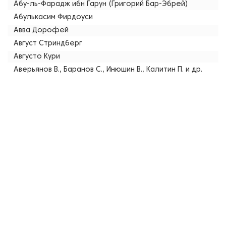
Абу-ль-Фарадж ибн Гарун (Григорий Бар-Эбрей)
Абулькасим Фирдоуси
Авва Дорофей
Август Стриндберг
Августо Кури
Аверьянов В., Баранов С., Инюшин В., Калитин П. и др.