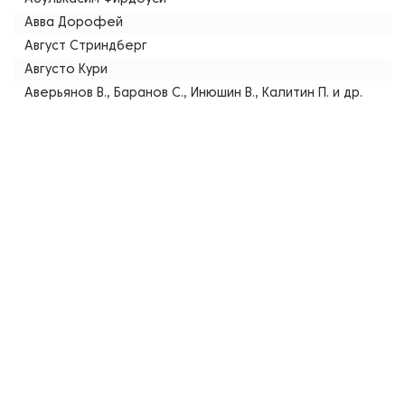
Авва Дорофей
Август Стриндберг
Августо Кури
Аверьянов В., Баранов С., Инюшин В., Калитин П. и др.