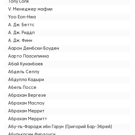
Tony Lonk
V. Менеджер мафии
Yoo Eon-Hwa
А. Дж. Беттс
А. Дж. Риддл
А. Дж. Финн
Аарон Дембски-Боуден
Аарто Паасилинна
Абай Кунанбаев
Абдель Селлу
Абдулла Кадыри
Абель Поссе
Абрахам Вергезе
Абрахам Маслоу
Абрахам Меррит
Абрахам Мерритт
Абу-ль-Фарадж ибн Гарун (Григорий Бар-Эбрей)
Абулькасим Фирдоуси