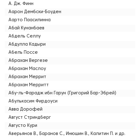
А. Дж. Финн
Аарон Дембски-Боуден
Аарто Паасилинна
Абай Кунанбаев
Абдель Селлу
Абдулла Кадыри
Абель Поссе
Абрахам Вергезе
Абрахам Маслоу
Абрахам Меррит
Абрахам Мерритт
Абу-ль-Фарадж ибн Гарун (Григорий Бар-Эбрей)
Абулькасим Фирдоуси
Авва Дорофей
Август Стриндберг
Августо Кури
Аверьянов В., Баранов С., Инюшин В., Калитин П. и др.