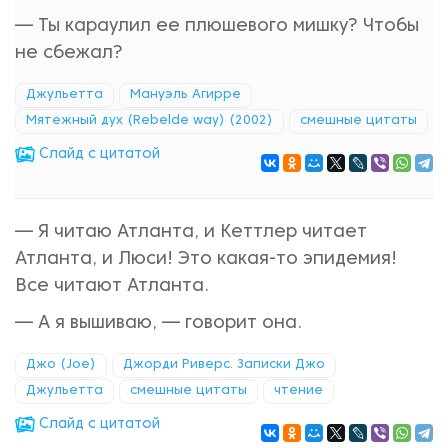
— Ты караулил ее плюшевого мишку? Чтобы
не сбежал?
Джульетта
Мануэль Агирре
Мятежный дух (Rebelde way) (2002)
смешные цитаты
Cлайд с цитатой
— Я читаю Атланта, и Кеттлер читает
Атланта, и Люси! Это какая-то эпидемия!
Все читают Атланта.
— А я вышиваю, — говорит она.
Джо (Joe)
Джорди Риверс. Записки Джо
Джульетта
смешные цитаты
чтение
Cлайд с цитатой