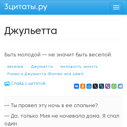
Перейти
Togg
к
navi
основному
содержанию
Джульетта
Быть молодой — не значит быть веселой.
веселье
Джульетта
молодость, юность
Ромео и Джульетта (Romeo and Juliet)
Cлайд с цитатой
— Ты провел эту ночь в ее спальне?
— Да, только Мия не ночевала дома. Я спал
один.