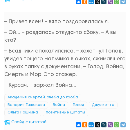
– Привет всем! – вяло поздоровалась я.
– Ой… – раздалось откуда-то сбоку. – А вы
кто?
– Всадники апокалипсиса, – хохотнул Голод,
увидев тощего мальчика в очках, сжимавшего
в руках папку с документами, – Голод, Война,
Смерть и Мор. Это стажер.
– Курсач, – заржал Война...
Академия смертей. Учеба до гроба
Валерия Тишакова
Война
Голод
Джульетта
Ольга Пашнина
позитивные цитаты
Cлайд с цитатой